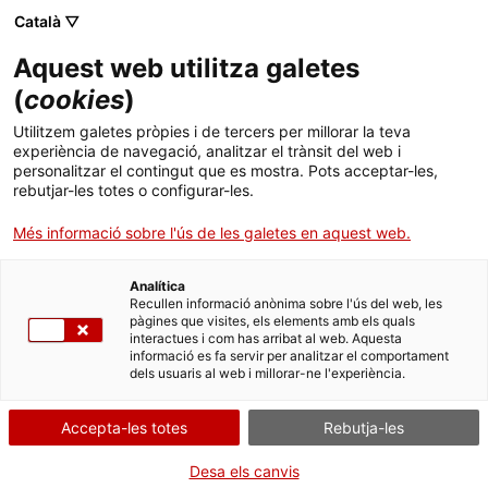
Menú
Cerc
. Obre en una nova finestra.
Català ▽
Aquest web utilitza galetes
Canal Salut
Inici
(
cookies
)
Salut A-Z
Cercador
Utilitzem galetes pròpies i de tercers per millorar la teva
Els més consultats
+
experiència de navegació, analitzar el trànsit del web i
personalitzar el contingut que es mostra. Pots acceptar-les,
Vida saludable
rebutjar-les totes o configurar-les.
Sistema de salut
Més informació sobre l'ús de les galetes en aquest web.
Professionals
. Obre en una nova finestra.
. Obre en una nova fi
La Meva Salut
Programació de visites al CAP
Analítica
Recullen informació anònima sobre l'ús del web, les
pàgines que visites, els elements amb els quals
Actualitat
Què cal fer si...
La baixa mèdica
interactues i com has arribat al web. Aquesta
informació es fa servir per analitzar el comportament
dels usuaris al web i millorar-ne l'experiència.
Contacte
Accepta-les totes
Rebutja-les
Idioma:
ca
Desa els canvis