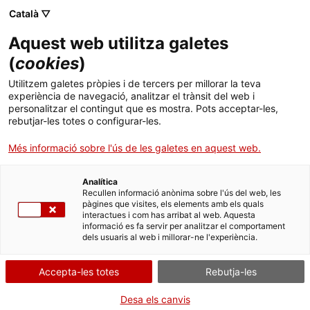
Menú
Cerc
. Obre en una nova finestra.
Català ▽
Aquest web utilitza galetes
Canal Salut
Inici
(
cookies
)
H
Salut A-Z
Cercador
Utilitzem galetes pròpies i de tercers per millorar la teva
experiència de navegació, analitzar el trànsit del web i
personalitzar el contingut que es mostra. Pots acceptar-les,
Vida saludable
rebutjar-les totes o configurar-les.
Haemophilus influenzae
Sistema de salut
Més informació sobre l'ús de les galetes en aquest web.
Halitosi
Professionals
. Obre en una nova finestra.
. Obre en una nova fi
La Meva Salut
Programació de visites al CAP
Analítica
Recullen informació anònima sobre l'ús del web, les
Hemocromatosi
pàgines que visites, els elements amb els quals
Actualitat
Què cal fer si...
La baixa mèdica
interactues i com has arribat al web. Aquesta
Hemofília i coagulopaties congènites
informació es fa servir per analitzar el comportament
dels usuaris al web i millorar-ne l'experiència.
Contacte
Hemorràgia nasal
Accepta-les totes
Rebutja-les
Idioma:
ca
Hemorràgies
Desa els canvis