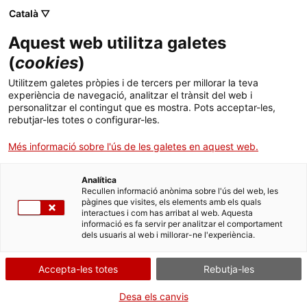
Menú
Cerc
. Obre en una nova finestra.
Català ▽
Aquest web utilitza galetes
Canal Salut
Inici
(
cookies
)
Què puc fer jo per promoure un entorn
Salut A-Z
Cercador
Utilitzem galetes pròpies i de tercers per millorar la teva
saludable?
experiència de navegació, analitzar el trànsit del web i
personalitzar el contingut que es mostra. Pots acceptar-les,
Vida saludable
rebutjar-les totes o configurar-les.
Totes les persones tenim la possibilitat de canviar el nostre
Sistema de salut
Més informació sobre l'ús de les galetes en aquest web.
entorn. Petites accions individuals que es duen a terme en el dia
a dia poden comportar grans beneficis col·lectius.
Professionals
. Obre en una nova finestra.
. Obre en una nova fi
La Meva Salut
Programació de visites al CAP
Analítica
Recullen informació anònima sobre l'ús del web, les
pàgines que visites, els elements amb els quals
Actualitat
Què cal fer si...
La baixa mèdica
interactues i com has arribat al web. Aquesta
Opteu per una alimentació saludable i
informació es fa servir per analitzar el comportament
dels usuaris al web i millorar-ne l'experiència.
sostenible
Contacte
Accepta-les totes
Rebutja-les
Idioma:
ca
Apunteu-vos als desplaçaments actius i
Desa els canvis
sostenibles