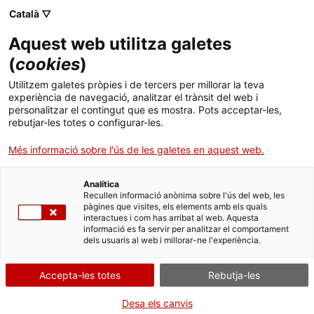
Menú
Cerc
. Obre en una nova finestra.
Català ▽
Aquest web utilitza galetes
Canal Salut
Inici
(
cookies
)
Enllaços d'interès sobre salut mental
Salut A-Z
Cercador
Utilitzem galetes pròpies i de tercers per millorar la teva
experiència de navegació, analitzar el trànsit del web i
personalitzar el contingut que es mostra. Pots acceptar-les,
Vida saludable
En aquest apartat hi trobareu un ampli ventall de recursos
rebutjar-les totes o configurar-les.
relacionats amb la salut mental i adreçats a les persones
Sistema de salut
afectades i al seu entorn proper.
Més informació sobre l'ús de les galetes en aquest web.
Professionals
. Obre en una nova finestra.
. Obre en una nova fi
La Meva Salut
Programació de visites al CAP
Analítica
Recullen informació anònima sobre l'ús del web, les
Associacions de pacients i
pàgines que visites, els elements amb els quals
Actualitat
Què cal fer si...
La baixa mèdica
interactues i com has arribat al web. Aquesta
familiars
informació es fa servir per analitzar el comportament
dels usuaris al web i millorar-ne l'experiència.
Contacte
(Obre en una nova finestra)
AFAMMCA
Accepta-les totes
Rebutja-les
Idioma:
ca
(Obre en una nova finestra)
Arep per la salut mental
Desa els canvis