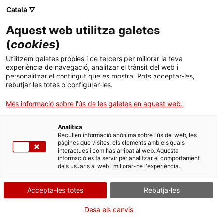
Menú
Cerc
. Obre en una nova finestra.
Català ▽
Aquest web utilitza galetes
Canal Salut
Inici
(
cookies
)
U
Salut A-Z
Cercador
Utilitzem galetes pròpies i de tercers per millorar la teva
experiència de navegació, analitzar el trànsit del web i
personalitzar el contingut que es mostra. Pots acceptar-les,
Vida saludable
rebutjar-les totes o configurar-les.
Úlceres bucals
Sistema de salut
Més informació sobre l'ús de les galetes en aquest web.
Úlceres per pressió
Professionals
. Obre en una nova finestra.
. Obre en una nova fi
La Meva Salut
Programació de visites al CAP
Analítica
Recullen informació anònima sobre l'ús del web, les
Úlceres vasculars
pàgines que visites, els elements amb els quals
Actualitat
Què cal fer si...
La baixa mèdica
interactues i com has arribat al web. Aquesta
informació es fa servir per analitzar el comportament
dels usuaris al web i millorar-ne l'experiència.
Contacte
Accepta-les totes
Rebutja-les
Idioma:
ca
Desa els canvis
Protegiu-vos de la