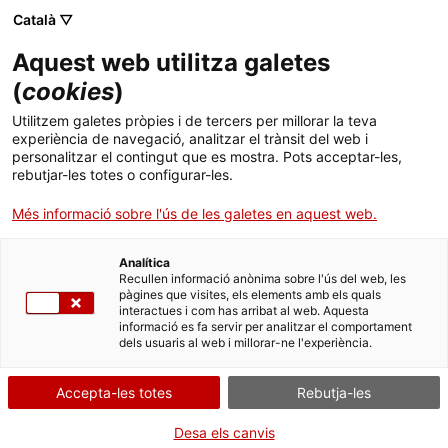
Menú
Cerc
. Obre en una nova finestra.
Català ▽
Aquest web utilitza galetes
Canal Salut
Inici
(
cookies
)
Factors que influeixen en la salut mental
Salut A-Z
Cercador
Utilitzem galetes pròpies i de tercers per millorar la teva
experiència de navegació, analitzar el trànsit del web i
personalitzar el contingut que es mostra. Pots acceptar-les,
Vida saludable
rebutjar-les totes o configurar-les.
Sistema de salut
Més informació sobre l'ús de les galetes en aquest web.
Professionals
. Obre en una nova finestra.
. Obre en una nova fi
La Meva Salut
Programació de visites al CAP
Analítica
Recullen informació anònima sobre l'ús del web, les
pàgines que visites, els elements amb els quals
Actualitat
Què cal fer si...
La baixa mèdica
interactues i com has arribat al web. Aquesta
informació es fa servir per analitzar el comportament
dels usuaris al web i millorar-ne l'experiència.
Contacte
Accepta-les totes
Rebutja-les
Idioma:
ca
Desa els canvis