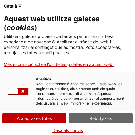
Menú
Cerc
. Obre en una nova finestra.
Català ▽
Aquest web utilitza galetes
Canal Salut
Inici
(
cookies
)
Àmbits d'actuació del sistema de salut de
Salut A-Z
Cercador
Utilitzem galetes pròpies i de tercers per millorar la teva
Catalunya
experiència de navegació, analitzar el trànsit del web i
personalitzar el contingut que es mostra. Pots acceptar-les,
Vida saludable
rebutjar-les totes o configurar-les.
El sistema de salut de Catalunya treballa des de diferents àmbits
Sistema de salut
Més informació sobre l'ús de les galetes en aquest web.
per satisfer les necessitats de salut de la ciutadania; una
ciutadania més envellida, amb un major predomini de malalties
cròniques i amb desigualtats socials, però també una ciutadania
Professionals
. Obre en una nova finestra.
. Obre en una nova fi
La Meva Salut
Programació de visites al CAP
Analítica
cada vegada més formada i informada, amb unes expectatives
Recullen informació anònima sobre l'ús del web, les
més elevades de salut i qualitat de vida, i de participació en les
pàgines que visites, els elements amb els quals
Actualitat
Què cal fer si...
La baixa mèdica
decisions de salut (pròpies i de la comunitat).
interactues i com has arribat al web. Aquesta
informació es fa servir per analitzar el comportament
dels usuaris al web i millorar-ne l'experiència.
Contacte
. Obre en una nova fines
Atenció sanitària
Esdevé l'eix central del sistema de salut
Accepta-les totes
Rebutja-les
Idioma:
ca
i inclou un ampli ventall de serveis
garantits a tots els residents de
Desa els canvis
Catalunya, que van des de l’atenció