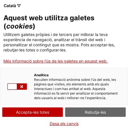
Menú
Cerc
. Obre en una nova finestra.
Català ▽
Aquest web utilitza galetes
Canal Salut
Inici
(
cookies
)
Alimentació i malalties
Salut A-Z
Cercador
Utilitzem galetes pròpies i de tercers per millorar la teva
experiència de navegació, analitzar el trànsit del web i
personalitzar el contingut que es mostra. Pots acceptar-les,
Vida saludable
L’alimentació és clau per mantenir un bon estat de salut. D’una
rebutjar-les totes o configurar-les.
banda, seguir una alimentacio saludable ajuda a prevenir
Sistema de salut
problemes de salut i, de l’altra, el tractament de determinades
Més informació sobre l'ús de les galetes en aquest web.
malalties requereix de pautes dietètiques específiques.
Professionals
Alhora, alguns aliments, algun dels seus components o els
. Obre en una nova finestra.
. Obre en una nova fi
La Meva Salut
Programació de visites al CAP
Analítica
additius poden provocar reaccions en algunes persones, com ara
Recullen informació anònima sobre l'ús del web, les
al·lèrgies o intoleràncies i cal, per tant, restringir-ne o eliminar-ne
pàgines que visites, els elements amb els quals
Actualitat
Què cal fer si...
La baixa mèdica
el consum.
interactues i com has arribat al web. Aquesta
informació es fa servir per analitzar el comportament
L’alimentació, però, també està estretament vinculada a aspectes
dels usuaris al web i millorar-ne l'experiència.
Contacte
culturals, socials, econòmics, etc. i en el nostre entorn
mediterrani, l’acte de menjar té connotacions importants de
convivència i plaer. Per això, tant quan es gaudeix de salut com
Accepta-les totes
Rebutja-les
Idioma:
ca
quan es pateix algun trastorn o malaltia, cal vetllar perquè
l’alimentació sigui també, una font de gaudi.
Desa els canvis