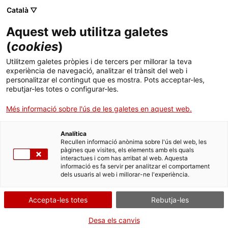
Menú
Cerc
. Obre en una nova finestra.
Català ▽
Aquest web utilitza galetes
Canal Salut
Inici
(
cookies
)
Vida saludable
Salut A-Z
Cercador
Utilitzem galetes pròpies i de tercers per millorar la teva
experiència de navegació, analitzar el trànsit del web i
personalitzar el contingut que es mostra. Pots acceptar-les,
Vida saludable
Novetats a Vida saludable
rebutjar-les totes o configurar-les.
Sistema de salut
Consulteu les novetats i actualitzacions de l’apartat Vida
Més informació sobre l'ús de les galetes en aquest web.
saludable per cuidar-vos i cuidar millor.
Professionals
. Obre en una nova finestra.
. Obre en una nova fi
La Meva Salut
Programació de visites al CAP
Analítica
Recullen informació anònima sobre l'ús del web, les
pàgines que visites, els elements amb els quals
Actualitat
Què cal fer si...
La baixa mèdica
interactues i com has arribat al web. Aquesta
informació es fa servir per analitzar el comportament
dels usuaris al web i millorar-ne l'experiència.
Contacte
Accepta-les totes
Rebutja-les
Idioma:
ca
Desa els canvis