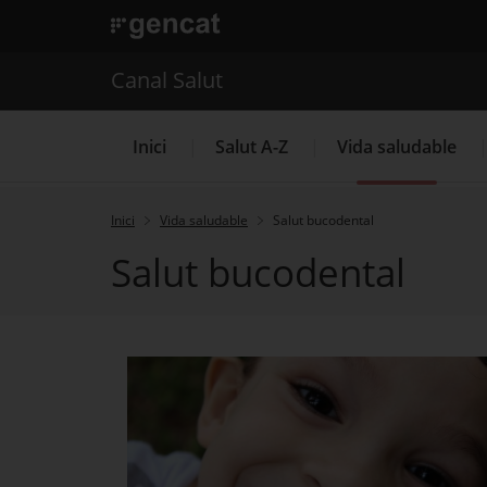
. Obre en una nova finestra.
. Obre en una nova finestra.
|
Canal Salut
Canal Salut
Inici
Salut A-Z
Vida saludable
Inici
Vida saludable
Salut bucodental
Salut bucodental
La Meva Salut