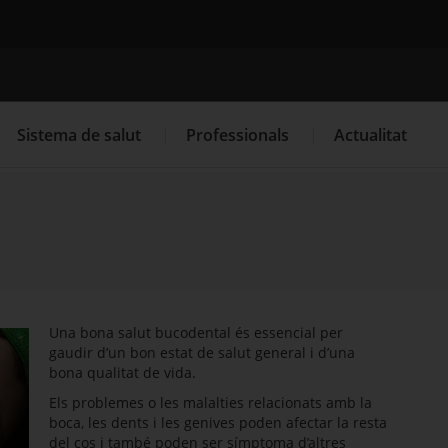
Cercador
Sistema de salut
Professionals
Actualitat
. Obre en una nova finestra.
. Obre en una nova finestra.
Programació de visites al CAP
Què cal fer si...
La
Una bona salut bucodental és essencial per
gaudir d’un bon estat de salut general i d’una
bona qualitat de vida.
Els problemes o les malalties relacionats amb la
boca, les dents i les genives poden afectar la resta
del cos i també poden ser símptoma d’altres