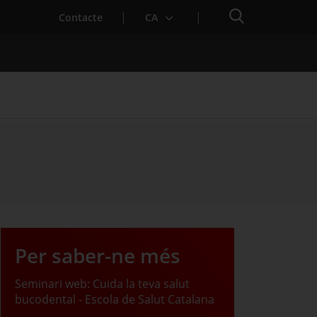
Cercador
Contacte
CA
 baixa mèdica
Per saber-ne més
Seminari web: Cuida la teva salut
bucodental - Escola de Salut Catalana