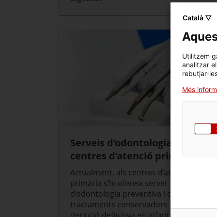
Català ▽
Aquest
Utilitzem g
analitzar e
rebutjar-le
Més inform
Serveis d’odontologia als
centres d’atenció primària
Actualment, als centres d’atenció
primària s’hi ofereix servei
d’odontologia preventiva i comunitària,
tractaments conservadors de la
dentició definitiva en infants i activitat