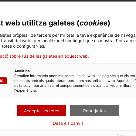
 web utilitza galetes (
cookies
)
aletes pròpies i de tercers per millorar la teva experiència de navega
l trànsit del web i personalitzar el contingut que es mostra. Pots acce
s totes o configurar-les.
ació sobre l'ús de les galetes en aquest web.
Analítica
Recullen informació anònima sobre l'ús del web, les pàgines que visites,
elements amb els quals interactues i com has arribat al web. Aquesta in
es fa servir per analitzar el comportament dels usuaris al web i millorar-
Problemes i malalties
l'experiència.
bucodentals més freqüents
Les aftes, la càries, la gingivitis, la
Accepta-les totes
Rebutja-les
periodontitis i l’herpes labial són alguns
dels problemes i malalties bucodentals
Desa els canvis
més freqüents.
Powered by