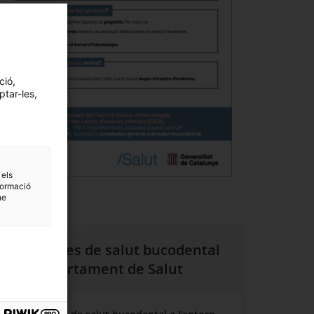
ció,
ptar-les,
 els
formació
ne
Programes de salut bucodental
del Departament de Salut