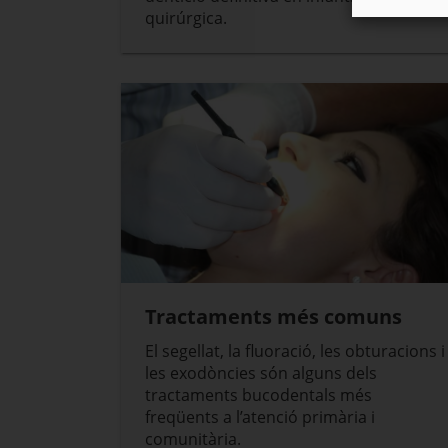
quirúrgica.
Tractaments més comuns
El segellat, la fluoració, les obturacions i
les exodòncies són alguns dels
tractaments bucodentals més
freqüents a l’atenció primària i
comunitària.