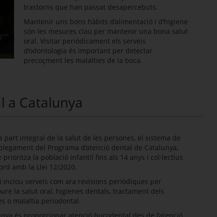
trastorns que han passat desapercebuts.
Mantenir uns bons hàbits d’alimentació i d’higiene
són les mesures clau per mantenir una bona salut
oral. Visitar periòdicament els serveis
d’odontologia és important per detectar
precoçment les malalties de la boca.
l a Catalunya
 part integral de la salut de les persones, el sistema de
splegament del Programa d’atenció dental de Catalunya,
rioritza la població infantil fins als 14 anys i col·lectius
cord amb la Llei 12/2020.
 i inclou serveis com ara revisions periòdiques per
oure la salut oral, higienes dentals, tractament dels
es o malaltia periodontal.
unya és proporcionar atenció bucodental des de l’atenció