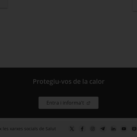
Protegiu-vos de la calor
. Obre en una nova fin
Entra i informa't
 les xarxes socials de Salut