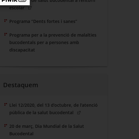
Programa de salut bucodental a l’entorn
(Obre en una nova finestra)
escolar
Programa “Dents fortes i sanes”
Programa per a la prevenció de malalties
bucodentals per a persones amb
discapacitat
Destaquem
Llei 12/2020, del 13 d’octubre, de l’atenció
(Obre en una nova finestra)
pública de la salut bucodental
20 de març, Dia Mundial de la Salut
Bucodental