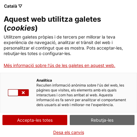
Menú
Cerc
. Obre en una nova finestra.
Català ▽
Aquest web utilitza galetes
Canal Salut
Inici
(
cookies
)
Qui és qui al sistema de salut de Catalunya?
Salut A-Z
Cercador
Utilitzem galetes pròpies i de tercers per millorar la teva
experiència de navegació, analitzar el trànsit del web i
personalitzar el contingut que es mostra. Pots acceptar-les,
Vida saludable
A l'administració sanitària del sistema de salut de Catalunya hi ha
rebutjar-les totes o configurar-les.
cinc òrgans que treballen conjuntament per assolir un mateix
Sistema de salut
objectiu: oferir una atenció sanitària de qualitat a tots els
Més informació sobre l'ús de les galetes en aquest web.
ciutadans i ciutadanes de Catalunya.
Professionals
. Obre en una nova finestra.
. Obre en una nova fi
La Meva Salut
Programació de visites al CAP
Analítica
(Obre en una nova finestra)
Departament de Salut
Recullen informació anònima sobre l'ús del web, les
pàgines que visites, els elements amb els quals
Actualitat
Organisme responsable d’exercir les funcions executives que té
Què cal fer si...
La baixa mèdica
interactues i com has arribat al web. Aquesta
atribuïda la Generalitat de Catalunya en l’àmbit de la salut.
informació es fa servir per analitzar el comportament
dels usuaris al web i millorar-ne l'experiència.
Contacte
(Obre en una nova finest
Servei Català de la Salut (CatSalut)
Accepta-les totes
Rebutja-les
Idioma:
ca
Garanteix l'atenció sanitària de cobertura pública, integral i de
qualitat a tots els ciutadans i ciutadanes de Catalunya,
Desa els canvis
mitjançant una adequada adaptació de l'oferta a les