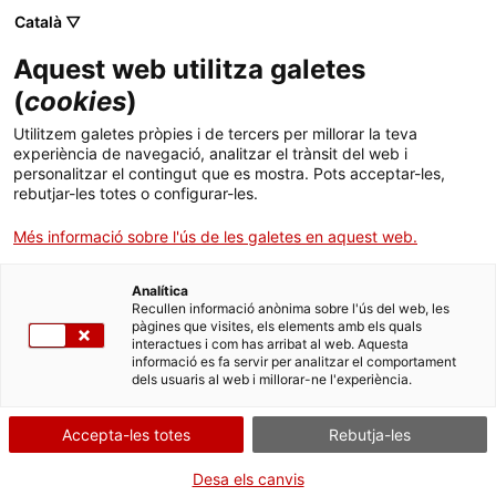
Menú
Cerc
. Obre en una nova finestra.
Català ▽
Aquest web utilitza galetes
Canal Salut
Inici
(
cookies
)
V
Salut A-Z
Cercador
Utilitzem galetes pròpies i de tercers per millorar la teva
experiència de navegació, analitzar el trànsit del web i
personalitzar el contingut que es mostra. Pots acceptar-les,
Vida saludable
rebutjar-les totes o configurar-les.
Vacunació contra la COVID-19
Sistema de salut
Més informació sobre l'ús de les galetes en aquest web.
Vacunació contra la grip
Professionals
. Obre en una nova finestra.
. Obre en una nova fi
La Meva Salut
Programació de visites al CAP
Analítica
Recullen informació anònima sobre l'ús del web, les
Vacunació internacional
pàgines que visites, els elements amb els quals
Actualitat
Què cal fer si...
La baixa mèdica
interactues i com has arribat al web. Aquesta
Vacunacions
informació es fa servir per analitzar el comportament
dels usuaris al web i millorar-ne l'experiència.
Contacte
Vaginisme
Accepta-les totes
Rebutja-les
Idioma:
ca
(Obre en una nova finestra)
Vaginoplàstia
Desa els canvis