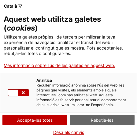
Menú
Cerc
. Obre en una nova finestra.
Català ▽
Aquest web utilitza galetes
Canal Salut
Inici
(
cookies
)
Malalties minoritàries hematològiques no
Salut A-Z
Cercador
Utilitzem galetes pròpies i de tercers per millorar la teva
oncològiques
experiència de navegació, analitzar el trànsit del web i
personalitzar el contingut que es mostra. Pots acceptar-les,
Vida saludable
rebutjar-les totes o configurar-les.
Les malalties minoritàries hematològiques no oncològiques són
Sistema de salut
Més informació sobre l'ús de les galetes en aquest web.
un conjunt molt heterogeni de malalties minoritàries no
associades a processos tumorals causades per alteracions en la
Professionals
sang i la medul·la òssia. Algunes d’aquestes malalties, però,
. Obre en una nova finestra.
. Obre en una nova fi
La Meva Salut
Programació de visites al CAP
Analítica
impliquen una marcada predisposició per desenvolupar càncer al
Recullen informació anònima sobre l'ús del web, les
llarg de la vida. A banda de la sang i la medul·la òssia, poden
pàgines que visites, els elements amb els quals
Actualitat
Què cal fer si...
La baixa mèdica
afectar altres òrgans i sistemes de l’organisme.
interactues i com has arribat al web. Aquesta
informació es fa servir per analitzar el comportament
L’origen d’aquestes malalties és multifactorial (pot ser genètica,
dels usuaris al web i millorar-ne l'experiència.
Contacte
ambiental, immunitària, etc.) i, en molts casos, és encara
desconeguda. No obstant això, en general són fàcilment
diagnosticables, amb els recursos adequats, ja que la majoria
Accepta-les totes
Rebutja-les
Idioma:
ca
estan ben caracteritzades.
Desa els canvis
Moltes de les malalties minoritàries hematològiques són greus,