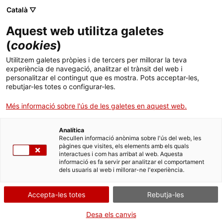
Menú
Cerc
. Obre en una nova finestra.
Català ▽
Aquest web utilitza galetes
Canal Salut
Inici
(
cookies
)
COVID-19
Salut A-Z
Cercador
Utilitzem galetes pròpies i de tercers per millorar la teva
experiència de navegació, analitzar el trànsit del web i
personalitzar el contingut que es mostra. Pots acceptar-les,
Vida saludable
rebutjar-les totes o configurar-les.
Sistema de salut
Més informació sobre l'ús de les galetes en aquest web.
Professionals
. Obre en una nova finestra.
. Obre en una nova fi
La Meva Salut
Programació de visites al CAP
Analítica
Recullen informació anònima sobre l'ús del web, les
pàgines que visites, els elements amb els quals
Actualitat
Què cal fer si...
La baixa mèdica
interactues i com has arribat al web. Aquesta
informació es fa servir per analitzar el comportament
dels usuaris al web i millorar-ne l'experiència.
Contacte
Accepta-les totes
Rebutja-les
Idioma:
ca
Desa els canvis