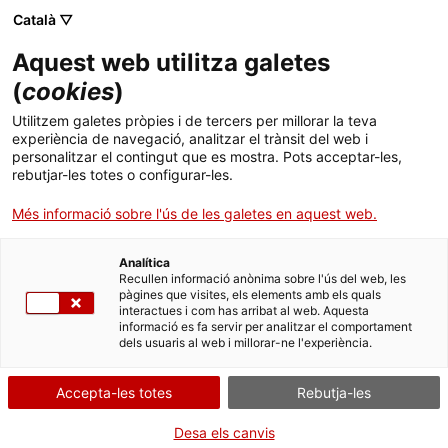
Menú
Cerc
. Obre en una nova finestra.
Català ▽
Aquest web utilitza galetes
Canal Salut
Inici
(
cookies
)
Càncer
Salut A-Z
Cercador
Utilitzem galetes pròpies i de tercers per millorar la teva
experiència de navegació, analitzar el trànsit del web i
personalitzar el contingut que es mostra. Pots acceptar-les,
Vida saludable
rebutjar-les totes o configurar-les.
Sistema de salut
Més informació sobre l'ús de les galetes en aquest web.
Professionals
. Obre en una nova finestra.
. Obre en una nova fi
La Meva Salut
Programació de visites al CAP
Analítica
Recullen informació anònima sobre l'ús del web, les
pàgines que visites, els elements amb els quals
Actualitat
Què cal fer si...
La baixa mèdica
interactues i com has arribat al web. Aquesta
informació es fa servir per analitzar el comportament
dels usuaris al web i millorar-ne l'experiència.
Contacte
Detecció precoç del càncer de mama
Accepta-les totes
Rebutja-les
Idioma:
ca
La detecció precoç -també anomenada cribratge-
Desa els canvis
permet detectar el càncer de mama en una etapa