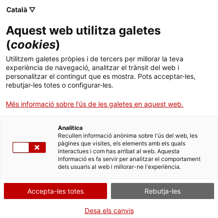
Menú
Cerc
. Obre en una nova finestra.
Català ▽
Aquest web utilitza galetes
Canal Salut
Inici
(
cookies
)
Prevenció del càncer
Salut A-Z
Cercador
Utilitzem galetes pròpies i de tercers per millorar la teva
experiència de navegació, analitzar el trànsit del web i
personalitzar el contingut que es mostra. Pots acceptar-les,
Vida saludable
La
prevenció
, també anomenada
prevenció primària
, consisteix a
rebutjar-les totes o configurar-les.
aconseguir
disminuir o eliminar l'exposició als riscos
coneguts que
Sistema de salut
es relacionen amb el desenvolupament d'alguns tipus de càncer
Més informació sobre l'ús de les galetes en aquest web.
comuns.
Professionals
S'estima que entre 5 i 7 casos de cada 10 estan relacionats amb
. Obre en una nova finestra.
. Obre en una nova fi
La Meva Salut
Programació de visites al CAP
Analítica
certs
factors de risc
vinculats a l'
estil de vida
.
Recullen informació anònima sobre l'ús del web, les
pàgines que visites, els elements amb els quals
Actualitat
Què cal fer si...
La baixa mèdica
interactues i com has arribat al web. Aquesta
Factors de risc
informació es fa servir per analitzar el comportament
dels usuaris al web i millorar-ne l'experiència.
Contacte
Accepta-les totes
Rebutja-les
Idioma:
ca
Vacuna del virus del papil·loma
Desa els canvis