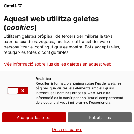
Menú
Cerc
. Obre en una nova finestra.
Català ▽
Aquest web utilitza galetes
Canal Salut
Inici
(
cookies
)
Malalties minoritàries cognitivoconductuals
Salut A-Z
Cercador
Utilitzem galetes pròpies i de tercers per millorar la teva
de base genètica
experiència de navegació, analitzar el trànsit del web i
personalitzar el contingut que es mostra. Pots acceptar-les,
Vida saludable
rebutjar-les totes o configurar-les.
Les malalties minoritàries cognitivoconductuals de base genètica
Sistema de salut
Més informació sobre l'ús de les galetes en aquest web.
són un grup de malalties cròniques, d’origen genètic, que
apareixen durant la infància.
Professionals
. Obre en una nova finestra.
. Obre en una nova fi
La Meva Salut
Programació de visites al CAP
Analítica
Aquests trastorns del desenvolupament neurològic poden
Recullen informació anònima sobre l'ús del web, les
presentar manifestacions motores, cognitives (retard mental) i
pàgines que visites, els elements amb els quals
Actualitat
conductuals (ansietat, depressió, TDAH, trastorns psicòtics i del
Què cal fer si...
La baixa mèdica
interactues i com has arribat al web. Aquesta
son, autoagressions, estereotípies, etc.), i es diagnostiquen a
informació es fa servir per analitzar el comportament
través de proves genètiques.
dels usuaris al web i millorar-ne l'experiència.
Contacte
Malalties minoritàries incloses
Accepta-les totes
Rebutja-les
Idioma:
ca
Malalties minoritàries incloses
Desa els canvis