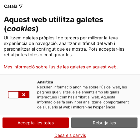
Menú
Cerc
. Obre en una nova finestra.
Català ▽
Aquest web utilitza galetes
Canal Salut
Inici
(
cookies
)
L'alta mèdica per inspecció
Salut A-Z
Cercador
Utilitzem galetes pròpies i de tercers per millorar la teva
experiència de navegació, analitzar el trànsit del web i
personalitzar el contingut que es mostra. Pots acceptar-les,
Vida saludable
rebutjar-les totes o configurar-les.
Si us trobeu en situació de baixa, l'ICAM us pot citar en qualsevol
Sistema de salut
Més informació sobre l'ús de les galetes en aquest web.
moment per fer-vos una avaluació mèdica.
Si en aquest reconeixement mèdic el metge o metgessa inspector
Professionals
de l’ICAM considera que no teniu limitacions funcionals per
. Obre en una nova finestra.
. Obre en una nova fi
La Meva Salut
Programació de visites al CAP
Analítica
treballar, té l'obligació d’emetre l’alta mèdica. Aquest procediment
Recullen informació anònima sobre l'ús del web, les
pàgines que visites, els elements amb els quals
és el que s'anomena alta mèdica per inspecció.
Actualitat
Què cal fer si...
La baixa mèdica
interactues i com has arribat al web. Aquesta
Si rebeu l'alta mèdica per inspecció, heu de reincorporar-vos al
informació es fa servir per analitzar el comportament
vostre lloc de treball el següent dia hàbil de la data de l'alta.
dels usuaris al web i millorar-ne l'experiència.
Contacte
Accepta-les totes
Rebutja-les
Idioma:
ca
Informació relacionada
Desa els canvis