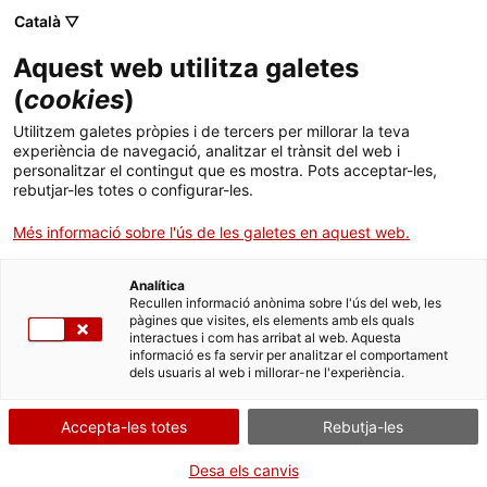
Menú
Cerc
. Obre en una nova finestra.
Català ▽
Aquest web utilitza galetes
Canal Salut
Inici
(
cookies
)
Gammagrafia/Spect
Salut A-Z
Cercador
Utilitzem galetes pròpies i de tercers per millorar la teva
experiència de navegació, analitzar el trànsit del web i
personalitzar el contingut que es mostra. Pots acceptar-les,
Vida saludable
És una prova que serveix per al diagnòstic i el tractament d'un
rebutjar-les totes o configurar-les.
ventall de patologies que afecten diferents òrgans i sistemes i
Sistema de salut
utilitza diferents substàncies marcades amb isòtops radioactius,
Més informació sobre l'ús de les galetes en aquest web.
anomenades «radiofàrmacs», que permeten veure l'interior del
cos. S'utilitzen en concentracions molt petites i la dosi de radiació
Professionals
. Obre en una nova finestra.
. Obre en una nova fi
La Meva Salut
Programació de visites al CAP
que produeixen és equivalent o inferior a altres proves de
Analítica
Recullen informació anònima sobre l'ús del web, les
radiologia.
pàgines que visites, els elements amb els quals
Actualitat
Què cal fer si...
La baixa mèdica
interactues i com has arribat al web. Aquesta
Un cop dins de l'organisme, la substància arriba a l'òrgan que es
informació es fa servir per analitzar el comportament
vol explorar. Un aparell anomenat «gammacàmera» en detecta la
dels usuaris al web i millorar-ne l'experiència.
Contacte
radiació. Els senyals que obté li permeten produir imatges de la
part que s'està explorant. Són imatges funcionals i moleculars. És
a dir que, a diferència d'altres proves, mostren en temps real com
Accepta-les totes
Rebutja-les
Idioma:
ca
funcionen els òrgans i teixits atès que en poden captar els canvis
moleculars que s'esdevenen mentre treballen.
Desa els canvis