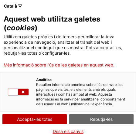
Menú
Cerc
. Obre en una nova finestra.
Català ▽
Aquest web utilitza galetes
Canal Salut
Inici
(
cookies
)
Asma
Salut A-Z
Cercador
Utilitzem galetes pròpies i de tercers per millorar la teva
experiència de navegació, analitzar el trànsit del web i
personalitzar el contingut que es mostra. Pots acceptar-les,
Vida saludable
rebutjar-les totes o configurar-les.
Sistema de salut
Més informació sobre l'ús de les galetes en aquest web.
Professionals
. Obre en una nova finestra.
. Obre en una nova fi
La Meva Salut
Programació de visites al CAP
Analítica
Recullen informació anònima sobre l'ús del web, les
pàgines que visites, els elements amb els quals
Actualitat
Què cal fer si...
La baixa mèdica
interactues i com has arribat al web. Aquesta
informació es fa servir per analitzar el comportament
dels usuaris al web i millorar-ne l'experiència.
Contacte
Accepta-les totes
Rebutja-les
Idioma:
ca
Desa els canvis