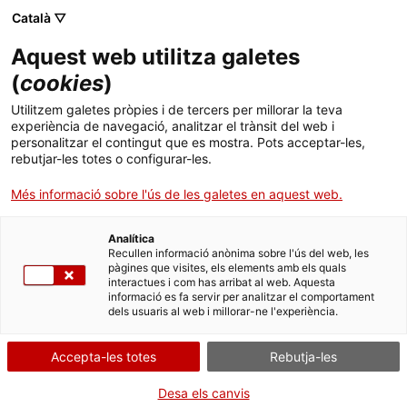
Menú
Cerc
. Obre en una nova finestra.
Català ▽
Aquest web utilitza galetes
Canal Salut
Inici
(
cookies
)
Taller en línia. Verificació avançada en salut:
Salut A-Z
Cercador
Utilitzem galetes pròpies i de tercers per millorar la teva
com contrastar el contingut científic
experiència de navegació, analitzar el trànsit del web i
personalitzar el contingut que es mostra. Pots acceptar-les,
Vida saludable
rebutjar-les totes o configurar-les.
Sistema de salut
Més informació sobre l'ús de les galetes en aquest web.
Professionals
. Obre en una nova finestra.
. Obre en una nova fi
La Meva Salut
Programació de visites al CAP
Analítica
Recullen informació anònima sobre l'ús del web, les
pàgines que visites, els elements amb els quals
Actualitat
Què cal fer si...
La baixa mèdica
interactues i com has arribat al web. Aquesta
informació es fa servir per analitzar el comportament
dels usuaris al web i millorar-ne l'experiència.
Contacte
Accepta-les totes
Rebutja-les
Idioma:
ca
Desa els canvis