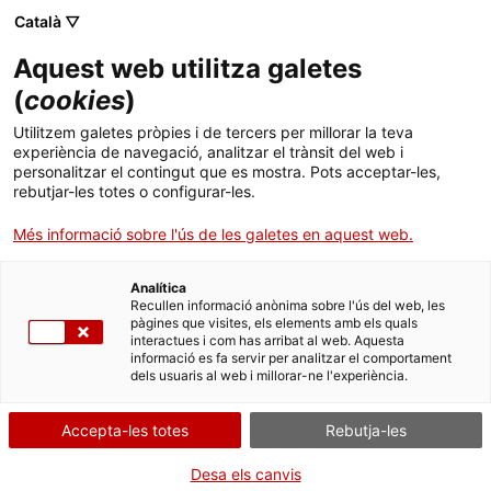
Menú
Cerc
. Obre en una nova finestra.
Català ▽
Aquest web utilitza galetes
Canal Salut
Inici
(
cookies
)
Proposta d’esmena a l’Informe sobre
Salut A-Z
Cercador
Utilitzem galetes pròpies i de tercers per millorar la teva
eutanàsia i ajuda al suïcidi
experiència de navegació, analitzar el trànsit del web i
personalitzar el contingut que es mostra. Pots acceptar-les,
Vida saludable
rebutjar-les totes o configurar-les.
Sistema de salut
Més informació sobre l'ús de les galetes en aquest web.
Professionals
. Obre en una nova finestra.
. Obre en una nova fi
La Meva Salut
Programació de visites al CAP
Analítica
Recullen informació anònima sobre l'ús del web, les
pàgines que visites, els elements amb els quals
Actualitat
Què cal fer si...
La baixa mèdica
interactues i com has arribat al web. Aquesta
informació es fa servir per analitzar el comportament
dels usuaris al web i millorar-ne l'experiència.
Contacte
Accepta-les totes
Rebutja-les
Idioma:
ca
Desa els canvis