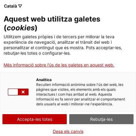
Menú
Cerc
. Obre en una nova finestra.
Català ▽
Aquest web utilitza galetes
Canal Salut
Inici
(
cookies
)
Conill a la vinagreta
Salut A-Z
Cercador
Utilitzem galetes pròpies i de tercers per millorar la teva
experiència de navegació, analitzar el trànsit del web i
personalitzar el contingut que es mostra. Pots acceptar-les,
Vida saludable
rebutjar-les totes o configurar-les.
Ingredients per a 4 persones
Sistema de salut
Més informació sobre l'ús de les galetes en aquest web.
1 conill mitjà, tallat a trossos petits
1 ceba
Professionals
. Obre en una nova finestra.
. Obre en una nova fi
La Meva Salut
Programació de visites al CAP
Analítica
6 o 8 grans d'all
Recullen informació anònima sobre l'ús del web, les
pàgines que visites, els elements amb els quals
Oli d'oliva verge
Actualitat
Què cal fer si...
La baixa mèdica
interactues i com has arribat al web. Aquesta
1 grapat d'herbes aromàtiques: romaní i farigola
informació es fa servir per analitzar el comportament
dels usuaris al web i millorar-ne l'experiència.
1 got petit de vinagre balsàmic de Mòdena
Contacte
1 cullerada sopera de magrana
Accepta-les totes
Unes fulles d'escarola
Rebutja-les
Idioma:
ca
Desa els canvis
Elaboració