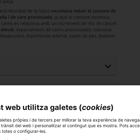
 o peça.
ació Mundial de la Salut
recomana reduir el consum de
lla i de carn processada
, ja que el consum excessiu
 carns es relaciona amb un increment de risc de càncer.
elevat
, especialment de carns processades, s'associa
ovasculars, hipertensió arterial, excés de pes, diabetis
 web utilitza galetes (
cookies
)
aletes pròpies i de tercers per millorar la teva experiència de navega
l trànsit del web i personalitzar el contingut que es mostra. Pots acce
s totes o configurar-les.
rns vermelles i processades