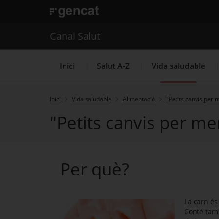
. Obre en una nova finestra.
. Obre en una nova finestra.
|
Canal Salut
Canal Salut
Inici
Salut A-Z
Vida saludable
Inici
Vida saludable
Alimentació
"Petits canvis per 
"Petits canvis per me
La Meva Salut
Per què?
La carn és
Conté tamb