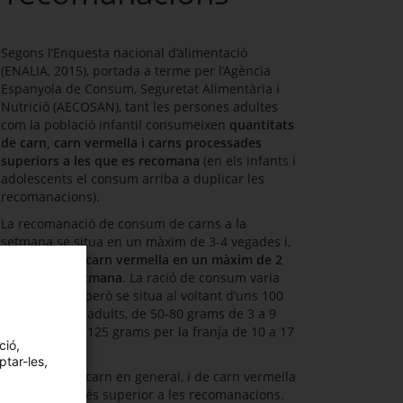
Segons l’Enquesta nacional d’alimentació
(ENALIA, 2015), portada a terme per l’Agència
Espanyola de Consum, Seguretat Alimentària i
Nutrició (AECOSAN), tant les persones adultes
com la població infantil consumeixen
quantitats
de carn, carn vermella i carns processades
superiors a les que es recomana
(en els infants i
adolescents el consum arriba a duplicar les
recomanacions).
La recomanació de consum de carns a la
setmana se situa en un màxim de 3-4 vegades i,
d’aquestes, la
carn vermella en un màxim de 2
vegades la setmana
. La ració de consum varia
segons l’edat, però se situa al voltant d’uns 100
grams per als adults, de 50-80 grams de 3 a 9
anys i de 80 a 125 grams per la franja de 10 a 17
ció,
anys.
ptar-les,
El consum de carn en general, i de carn vermella
en particular, és superior a les recomanacions.