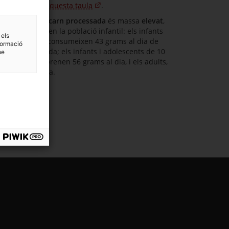
Vegeu-ho en aquesta taula
.
El consum de
carn processada
és massa
elevat
,
especialment en la població infantil: els infants
 els
de 3 a 9 anys consumeixen 43 grams al dia de
formació
carn processada; els infants i adolescents de 10
ne
a 17 anys en prenen 56 grams al dia, i els adults,
32 grams al dia.
estra.