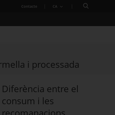
Cercador
Contacte
CA
ermella i processada
 baixa mèdica
Diferència entre el
consum i les
recomanacions