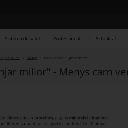
Cercador
Sistema de salut
Professionals
Actualitat
menjar millor"
Menys
Carn vermella i processada
njar millor" - Menys carn v
. Obre en una nova finestra.
. Obre en una nova finestra.
Programació de visites al CAP
Què cal fer si...
La
 un aliment ric en
proteïnes
, alguns
minerals
i
vitamines
.
é diferents quantitats de greixos en funció de l’animal i