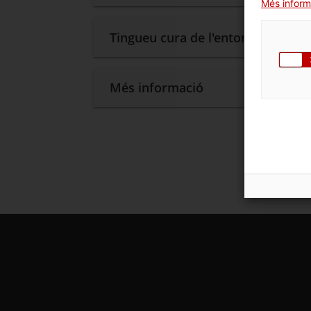
Més inform
Tingueu cura de l'entorn
Més informació