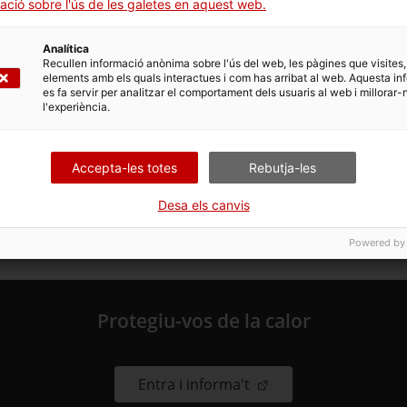
ació sobre l'ús de les galetes en aquest web.
Analítica
Recullen informació anònima sobre l'ús del web, les pàgines que visites,
elements amb els quals interactues i com has arribat al web. Aquesta in
es fa servir per analitzar el comportament dels usuaris al web i millorar-
l'experiència.
Accepta-les totes
Rebutja-les
Desa els canvis
Data d'actualització: 08.01.2024
Powered by
Protegiu-vos de la calor
. Obre en una nova fin
Entra i informa't