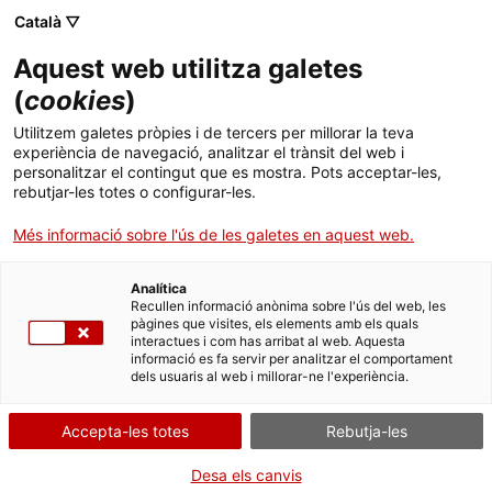
Menú
Cerc
. Obre en una nova finestra.
Català ▽
Aquest web utilitza galetes
Canal Salut
Inici
(
cookies
)
"Petits canvis per menjar millor" - Menys
Salut A-Z
Cercador
Utilitzem galetes pròpies i de tercers per millorar la teva
aliments ultraprocessats
experiència de navegació, analitzar el trànsit del web i
personalitzar el contingut que es mostra. Pots acceptar-les,
Vida saludable
rebutjar-les totes o configurar-les.
Per què?
Sistema de salut
Més informació sobre l'ús de les galetes en aquest web.
Professionals
. Obre en una nova finestra.
. Obre en una nova fi
La Meva Salut
Programació de visites al CAP
Analítica
Recullen informació anònima sobre l'ús del web, les
pàgines que visites, els elements amb els quals
Actualitat
Què cal fer si...
La baixa mèdica
interactues i com has arribat al web. Aquesta
informació es fa servir per analitzar el comportament
dels usuaris al web i millorar-ne l'experiència.
Contacte
Accepta-les totes
Rebutja-les
Idioma:
ca
Desa els canvis