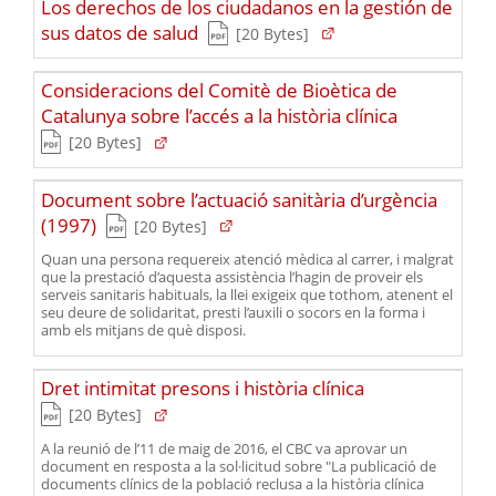
Los derechos de los ciudadanos en la gestión de
(Tipus de fitxer pdf)
(Obre en una nova finestr
sus datos de salud
(Pes del fitxer)
[20 Bytes]
Consideracions del Comitè de Bioètica de
(Tipus de fitxer
Catalunya sobre l’accés a la història clínica
(Obre en una nova finestra)
(Pes del fitxer)
[20 Bytes]
Document sobre l’actuació sanitària d’urgència
(Tipus de fitxer pdf)
(Obre en una nova finestra)
(1997)
(Pes del fitxer)
[20 Bytes]
Quan una persona requereix atenció mèdica al carrer, i malgrat
que la prestació d’aquesta assistència l’hagin de proveir els
serveis sanitaris habituals, la llei exigeix que tothom, atenent el
seu deure de solidaritat, presti l’auxili o socors en la forma i
amb els mitjans de què disposi.
(Tipus de fitxer pdf)
Dret intimitat presons i història clínica
(Obre en una nova finestra)
(Pes del fitxer)
[20 Bytes]
A la reunió de l’11 de maig de 2016, el CBC va aprovar un
document en resposta a la sol·licitud sobre "La publicació de
documents clínics de la població reclusa a la història clínica