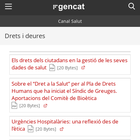
Menú
Cerc
. Obre en una nova finestra.
Canal Salut
Inici
Drets i deures
Salut A-Z
Cercador
Vida saludable
Els drets dels ciutadans en la gestió de les seves
Sistema de salut
(Tipus de fitxer pdf)
(Obre en una nova finestra)
dades de salut
(Pes del fitxer)
[20 Bytes]
Professionals
. Obre en una nova finestra.
. Obre en una nova fi
La Meva Salut
Programació de visites al CAP
Sobre el “Dret a la Salut” per al Pla de Drets
Humans que ha iniciat el Síndic de Greuges.
Actualitat
Què cal fer si...
La baixa mèdica
(Tipus de fitxer pdf)
Aportacions del Comitè de Bioètica
(Obre en una nova finestra)
(Pes del fitxer)
[20 Bytes]
Contacte
Urgències Hospitalàries: una reflexió des de
Idioma:
ca
(Tipus de fitxer pdf)
(Obre en una nova finestra)
l’ètica
(Pes del fitxer)
[20 Bytes]