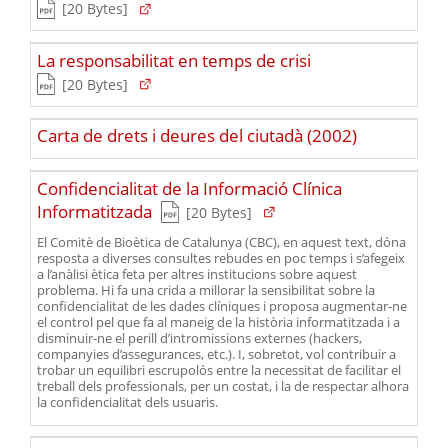
(Obre en una nova finestra)
(Pes del fitxer)
[20 Bytes]
(Tipus de fitxer pdf)
La responsabilitat en temps de crisi
(Obre en una nova finestra)
(Pes del fitxer)
[20 Bytes]
(Obre en una 
Carta de drets i deures del ciutadà (2002)
Confidencialitat de la Informació Clínica
(Tipus de fitxer pdf)
(Obre en una nova finestra)
Informatitzada
(Pes del fitxer)
[20 Bytes]
El Comitè de Bioètica de Catalunya (CBC), en aquest text, dóna
resposta a diverses consultes rebudes en poc temps i s’afegeix
a l’anàlisi ètica feta per altres institucions sobre aquest
problema. Hi fa una crida a millorar la sensibilitat sobre la
confidencialitat de les dades clíniques i proposa augmentar-ne
el control pel que fa al maneig de la història informatitzada i a
disminuir-ne el perill d’intromissions externes (hackers,
companyies d’assegurances, etc.). I, sobretot, vol contribuir a
trobar un equilibri escrupolós entre la necessitat de facilitar el
treball dels professionals, per un costat, i la de respectar alhora
la confidencialitat dels usuaris.