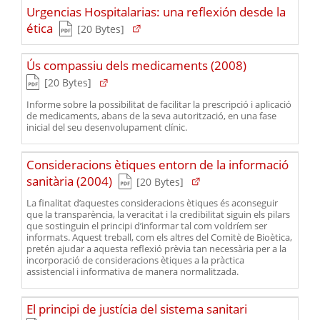
Urgencias Hospitalarias: una reflexión desde la
(Tipus de fitxer pdf)
(Obre en una nova finestra)
ética
(Pes del fitxer)
[20 Bytes]
(Tipus de fitxer pd
Ús compassiu dels medicaments (2008)
(Obre en una nova finestra)
(Pes del fitxer)
[20 Bytes]
Informe sobre la possibilitat de facilitar la prescripció i aplicació
de medicaments, abans de la seva autorització, en una fase
inicial del seu desenvolupament clínic.
Consideracions ètiques entorn de la informació
(Tipus de fitxer pdf)
(Obre en una nova finestra)
sanitària (2004)
(Pes del fitxer)
[20 Bytes]
La finalitat d’aquestes consideracions ètiques és aconseguir
que la transparència, la veracitat i la credibilitat siguin els pilars
que sostinguin el principi d’informar tal com voldríem ser
informats. Aquest treball, com els altres del Comitè de Bioètica,
pretén ajudar a aquesta reflexió prèvia tan necessària per a la
incorporació de consideracions ètiques a la pràctica
assistencial i informativa de manera normalitzada.
(Tipus de fitxer pd
El principi de justícia del sistema sanitari