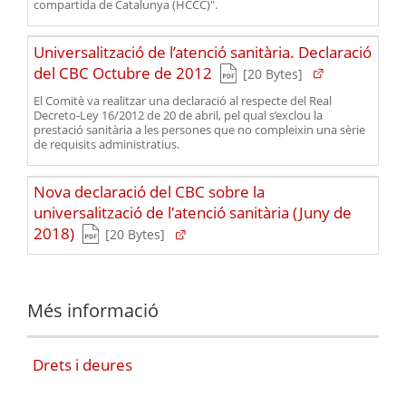
compartida de Catalunya (HCCC)".
Universalització de l’atenció sanitària. Declaració
(Tipus de fitxer pdf)
(Obre en una nov
del CBC Octubre de 2012
(Pes del fitxer)
[20 Bytes]
El Comitè va realitzar una declaració al respecte del Real
Decreto-Ley 16/2012 de 20 de abril, pel qual s’exclou la
prestació sanitària a les persones que no compleixin una sèrie
de requisits administratius.
Nova declaració del CBC sobre la
universalització de l'atenció sanitària (Juny de
(Tipus de fitxer pdf)
(Obre en una nova finestra)
2018)
(Pes del fitxer)
[20 Bytes]
Més informació
Drets i deures