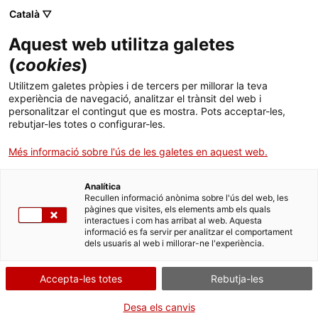
Menú
Cerc
. Obre en una nova finestra.
Català ▽
Aquest web utilitza galetes
Canal Salut
Inici
(
cookies
)
Refredat
Salut A-Z
Cercador
Utilitzem galetes pròpies i de tercers per millorar la teva
experiència de navegació, analitzar el trànsit del web i
personalitzar el contingut que es mostra. Pots acceptar-les,
Vida saludable
rebutjar-les totes o configurar-les.
Sistema de salut
Més informació sobre l'ús de les galetes en aquest web.
Professionals
. Obre en una nova finestra.
. Obre en una nova fi
La Meva Salut
Programació de visites al CAP
Analítica
Recullen informació anònima sobre l'ús del web, les
pàgines que visites, els elements amb els quals
Actualitat
Què cal fer si...
La baixa mèdica
interactues i com has arribat al web. Aquesta
informació es fa servir per analitzar el comportament
dels usuaris al web i millorar-ne l'experiència.
Contacte
Accepta-les totes
Rebutja-les
Idioma:
ca
Desa els canvis