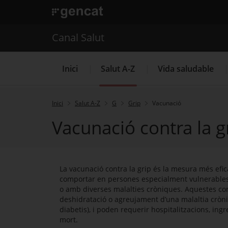
. Obre en una nova finestra.
. Obre en una nova finestra.
|
Canal Salut
Canal Salut
Inici
Salut A-Z
Vida saludable
Inici
Salut A-Z
G
Grip
Vacunació
Vacunació contra la g
La Meva Salut
La vacunació contra la grip és la mesura més efic
comportar en persones especialment vulnerables,
o amb diverses malalties cròniques. Aquestes com
deshidratació o agreujament d’una malaltia cròni
diabetis), i poden requerir hospitalitzacions, ingre
mort.