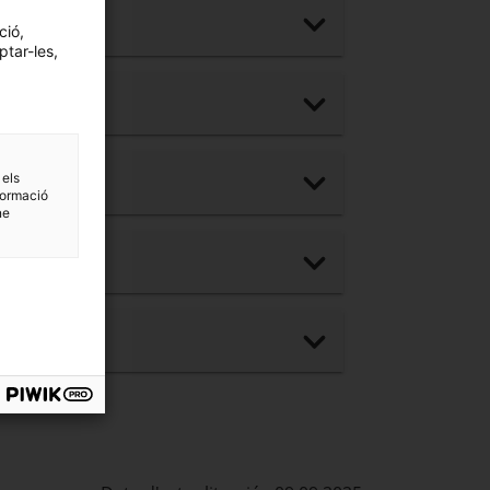
ció,
ptar-les,
 els
formació
ne