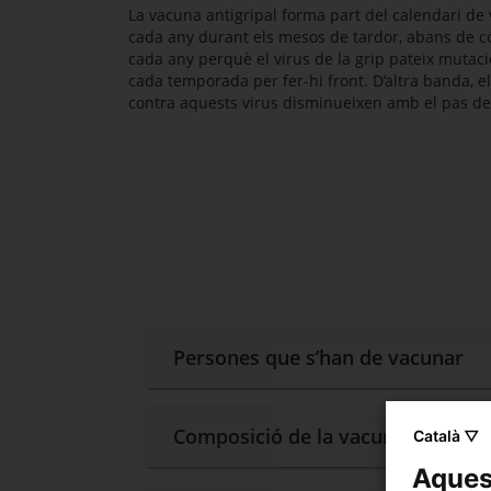
La vacuna antigripal forma part del calendari de
cada any durant els mesos de tardor, abans de 
cada any perquè el virus de la grip pateix mutaci
cada temporada per fer-hi front. D’altra banda, 
contra aquests virus disminueixen amb el pas de
Persones que s’han de vacunar
Composició de la vacuna
Català ▽
Aquest