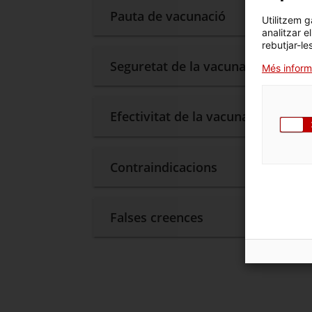
Pauta de vacunació
Utilitzem g
analitzar e
rebutjar-le
Seguretat de la vacuna
Més inform
Efectivitat de la vacuna
Contraindicacions
Falses creences