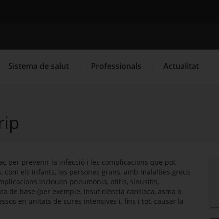
Cercador
Sistema de salut
Professionals
Actualitat
rip
. Obre en una nova finestra.
. Obre en una nova finestra.
Programació de visites al CAP
Què cal fer si...
La
aç per prevenir la infecció i les complicacions que pot
 com els infants, les persones grans, amb malalties greus
plicacions inclouen pneumònia, otitis, sinusitis,
ca de base (per exemple, insuficiència cardíaca, asma o
ssos en unitats de cures intensives i, fins i tot, causar la