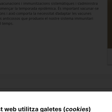
 vacunacions i immunitzacions sistemàtiques i s’administra
començar la temporada epidèmica. És important vacunar-se
ons i això comporta la necessitat d’adaptar les vacunes
els anticossos que produeix el nostre sistema immunitari
l temps.
 web utilitza galetes (
cookies
)