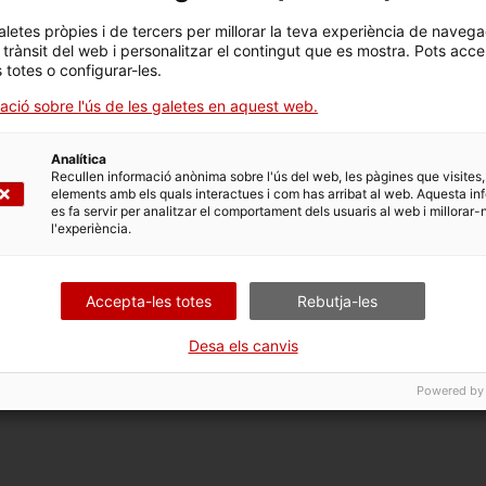
aletes pròpies i de tercers per millorar la teva experiència de navega
l trànsit del web i personalitzar el contingut que es mostra. Pots acce
s totes o configurar-les.
ació sobre l'ús de les galetes en aquest web.
Analítica
Recullen informació anònima sobre l'ús del web, les pàgines que visites,
elements amb els quals interactues i com has arribat al web. Aquesta in
es fa servir per analitzar el comportament dels usuaris al web i millorar-
l'experiència.
Accepta-les totes
Rebutja-les
Desa els canvis
Powered by