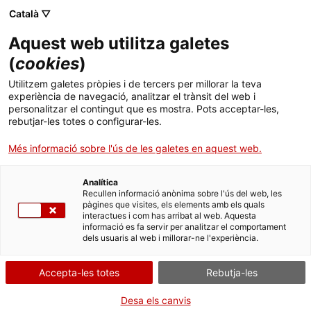
Menú
Cerc
. Obre en una nova finestra.
Català ▽
Aquest web utilitza galetes
Canal Salut
Inici
(
cookies
)
Preguntes freqüents sobre viure amb càncer
Salut A-Z
Cercador
Utilitzem galetes pròpies i de tercers per millorar la teva
i la sexualitat
experiència de navegació, analitzar el trànsit del web i
personalitzar el contingut que es mostra. Pots acceptar-les,
Vida saludable
rebutjar-les totes o configurar-les.
Sistema de salut
Més informació sobre l'ús de les galetes en aquest web.
Professionals
El càncer es pot transmetre per via
. Obre en una nova finestra.
. Obre en una nova fi
La Meva Salut
Programació de visites al CAP
Analítica
Recullen informació anònima sobre l'ús del web, les
sexual?
pàgines que visites, els elements amb els quals
Actualitat
Què cal fer si...
La baixa mèdica
interactues i com has arribat al web. Aquesta
informació es fa servir per analitzar el comportament
dels usuaris al web i millorar-ne l'experiència.
Contacte
Puc contagiar-me del càncer de la meva
parella amb les relacions sexuals?
Accepta-les totes
Rebutja-les
Idioma:
ca
Desa els canvis