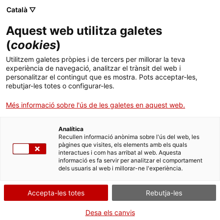
Menú
Cerc
. Obre en una nova finestra.
Català ▽
Aquest web utilitza galetes
Canal Salut
Inici
(
cookies
)
Tumors cerebrals
Salut A-Z
Cercador
Utilitzem galetes pròpies i de tercers per millorar la teva
experiència de navegació, analitzar el trànsit del web i
personalitzar el contingut que es mostra. Pots acceptar-les,
Vida saludable
Els tumors cerebrals són el segon tipus de càncer infantil més
rebutjar-les totes o configurar-les.
freqüent (el primer són les leucèmies).
Sistema de salut
Més informació sobre l'ús de les galetes en aquest web.
S’originen en el teixit del cervell i sovint es diagnostiquen en nens
de 3 a 8 anys, tot i que poden donar-se a qualsevol edat. Són una
Professionals
mica més comuns en els nens que en les nenes.
. Obre en una nova finestra.
. Obre en una nova fi
La Meva Salut
Programació de visites al CAP
Analítica
Recullen informació anònima sobre l'ús del web, les
pàgines que visites, els elements amb els quals
Actualitat
Què cal fer si...
La baixa mèdica
interactues i com has arribat al web. Aquesta
informació es fa servir per analitzar el comportament
dels usuaris al web i millorar-ne l'experiència.
Contacte
Tipus de tumors cerebrals
Accepta-les totes
Rebutja-les
Idioma:
ca
Símptomes
Diagnòstic
Desa els canvis