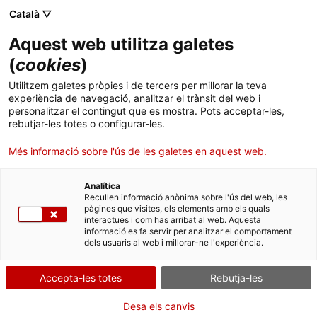
Menú
Cerc
. Obre en una nova finestra.
Català ▽
Aquest web utilitza galetes
Canal Salut
Inici
(
cookies
)
Alcohol
Salut A-Z
Cercador
Utilitzem galetes pròpies i de tercers per millorar la teva
experiència de navegació, analitzar el trànsit del web i
personalitzar el contingut que es mostra. Pots acceptar-les,
Vida saludable
De vegades, quan es parla de drogues només es pensa en la cocaïna i
rebutjar-les totes o configurar-les.
l'heroïna, però no en l'alcohol, que és la droga més consumida i
Sistema de salut
acceptada socialment.
Més informació sobre l'ús de les galetes en aquest web.
Professionals
. Obre en una nova finestra.
. Obre en una nova fi
La Meva Salut
Programació de visites al CAP
Analítica
Recullen informació anònima sobre l'ús del web, les
pàgines que visites, els elements amb els quals
Actualitat
Què cal fer si...
La baixa mèdica
interactues i com has arribat al web. Aquesta
informació es fa servir per analitzar el comportament
dels usuaris al web i millorar-ne l'experiència.
Contacte
Accepta-les totes
Rebutja-les
Idioma:
ca
Desa els canvis