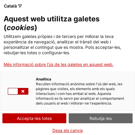
Menú
Cerc
. Obre en una nova finestra.
Català ▽
Aquest web utilitza galetes
Canal Salut
Inici
(
cookies
)
Salut A-Z
Cercador
Utilitzem galetes pròpies i de tercers per millorar la teva
experiència de navegació, analitzar el trànsit del web i
La Regió Sanitària Alt
personalitzar el contingut que es mostra. Pots acceptar-les,
Vida saludable
rebutjar-les totes o configurar-les.
Pirineu i Aran ja ha
Sistema de salut
desplegat més de la
Més informació sobre l'ús de les galetes en aquest web.
meitat de les accions
Professionals
. Obre en una nova finestra.
. Obre en una nova fi
La Meva Salut
Programació de visites al CAP
Analítica
Recullen informació anònima sobre l'ús del web, les
incloses en el seu Pla de
pàgines que visites, els elements amb els quals
Actualitat
Què cal fer si...
La baixa mèdica
interactues i com has arribat al web. Aquesta
salut 2021-2025
informació es fa servir per analitzar el comportament
dels usuaris al web i millorar-ne l'experiència.
Contacte
Torna
Accepta-les totes
Rebutja-les
Idioma:
ca
Divendres, 24 de de novembre de 2023
Desa els canvis