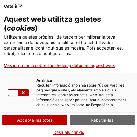
Menú
Cerc
. Obre en una nova finestra.
Català ▽
Aquest web utilitza galetes
Canal Salut
Inici
(
cookies
)
Vacuneu-vos contra la grip
Salut A-Z
Cercador
Utilitzem galetes pròpies i de tercers per millorar la teva
experiència de navegació, analitzar el trànsit del web i
personalitzar el contingut que es mostra. Pots acceptar-les,
Vida saludable
Protegiu la vostra salut i la de la comunitat!
rebutjar-les totes o configurar-les.
Sistema de salut
Més informació sobre l'ús de les galetes en aquest web.
Professionals
. Obre en una nova finestra.
. Obre en una nova fi
La Meva Salut
Programació de visites al CAP
Analítica
Recullen informació anònima sobre l'ús del web, les
pàgines que visites, els elements amb els quals
Actualitat
Què cal fer si...
La baixa mèdica
interactues i com has arribat al web. Aquesta
informació es fa servir per analitzar el comportament
dels usuaris al web i millorar-ne l'experiència.
Contacte
Accepta-les totes
Rebutja-les
Idioma:
ca
Desa els canvis