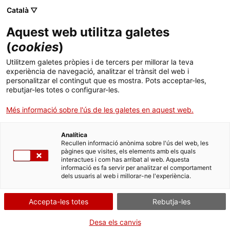
Menú
Cerc
. Obre en una nova finestra.
Català ▽
Aquest web utilitza galetes
Canal Salut
Inici
(
cookies
)
Tallarines amb espàrrecs i bolets
Salut A-Z
Cercador
Utilitzem galetes pròpies i de tercers per millorar la teva
experiència de navegació, analitzar el trànsit del web i
personalitzar el contingut que es mostra. Pots acceptar-les,
Vida saludable
rebutjar-les totes o configurar-les.
Ingredients per a 4 persones
Sistema de salut
Més informació sobre l'ús de les galetes en aquest web.
250 g de tallarines (preferentment integrals)
400 g de bolets variats (frescos, en funció de l'època de
Professionals
l'any; sinó, en conserva o secs)
. Obre en una nova finestra.
. Obre en una nova fi
La Meva Salut
Programació de visites al CAP
Analítica
Recullen informació anònima sobre l'ús del web, les
400 g d'espàrrecs verds o bladers
pàgines que visites, els elements amb els quals
Actualitat
Què cal fer si...
La baixa mèdica
2 grans d'all
interactues i com has arribat al web. Aquesta
informació es fa servir per analitzar el comportament
6 cullerades soperes d'oli d'oliva verge
dels usuaris al web i millorar-ne l'experiència.
Contacte
1 cullerada de suc de llimona
Julivert fresc
Accepta-les totes
Rebutja-les
Idioma:
ca
Pebre negre
Desa els canvis