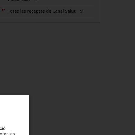
(Obre en una nova finestra)
Totes les receptes de Canal Salut
ció,
ptar-les,