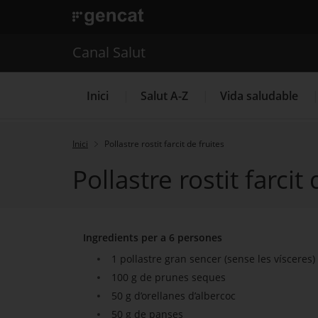
. Obre en una nova finestra.
. Obre en una nova finestra.
|
Canal Salut
Canal Salut
Inici
Salut A-Z
Vida saludable
Inici
Pollastre rostit farcit de fruites
Pollastre rostit farcit 
La Meva Salut
Ingredients per a 6 persones
1 pollastre gran sencer (sense les vísceres)
100 g de prunes seques
50 g d’orellanes d’albercoc
50 g de panses