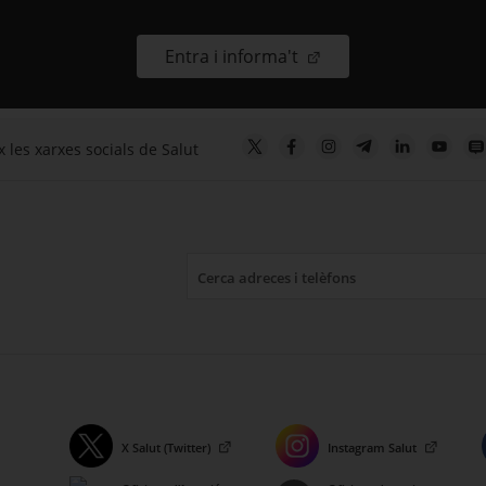
. Obre en una nova fin
Entra i informa't
 les xarxes socials de Salut
X Salut (Twitter)
Instagram Salut
. Obre en una nova finestra.
. Obre en una nova finestr