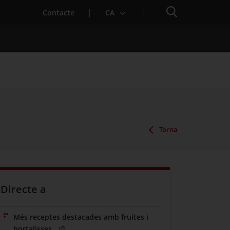
Cercador
Contacte
CA
 baixa mèdica
Torna
Directe a
Més receptes destacades amb fruites i
(Obre en una nova finestra)
hortalisses