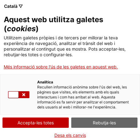
Menú
Cerc
. Obre en una nova finestra.
Català ▽
Aquest web utilitza galetes
Canal Salut
Inici
(
cookies
)
Rodanxes de taronja amb nous i un rajolí de
Salut A-Z
Cercador
Utilitzem galetes pròpies i de tercers per millorar la teva
xocolata negre
experiència de navegació, analitzar el trànsit del web i
personalitzar el contingut que es mostra. Pots acceptar-les,
Vida saludable
rebutjar-les totes o configurar-les.
Sistema de salut
Més informació sobre l'ús de les galetes en aquest web.
Ingredients per a 4 persones
3 taronges
Professionals
. Obre en una nova finestra.
. Obre en una nova fi
La Meva Salut
Programació de visites al CAP
Analítica
150 g de xocolata negra
Recullen informació anònima sobre l'ús del web, les
pàgines que visites, els elements amb els quals
Actualitat
2-3 cullerades d'aigua calenta
Què cal fer si...
La baixa mèdica
interactues i com has arribat al web. Aquesta
8 nous
informació es fa servir per analitzar el comportament
dels usuaris al web i millorar-ne l'experiència.
Contacte
Elaboració
Accepta-les totes
Rebutja-les
Idioma:
ca
Peleu les taronges i talleu-les a rodanxes més aviat
gruixudes.
Desa els canvis
Poseu la xocolata al bany maria i quan comenci a fondre's