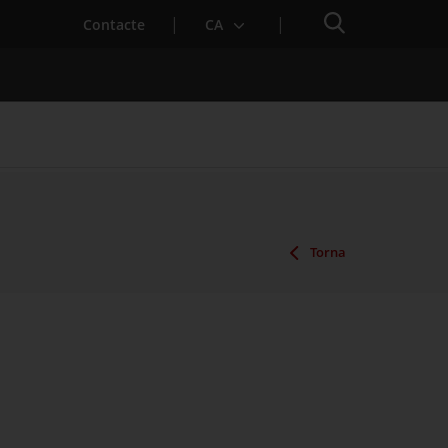
Cercador
Contacte
CA
 baixa mèdica
Torna