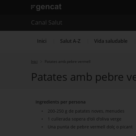
. Obre en una nova finestra.
. Obre en una nova finestra.
|
Canal Salut
Canal Salut
Inici
Salut A-Z
Vida saludable
Inici
Patates amb pebre vermell
Patates amb pebre v
La Meva Salut
Ingredients per persona
200-250 g de patates noves, menudes
1 cullerada sopera d'oli d'oliva verge
Una punta de pebre vermell dolç o picant