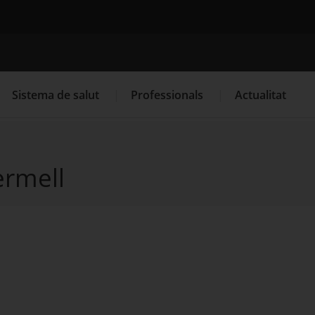
Cercador
Sistema de salut
Professionals
Actualitat
ermell
. Obre en una nova finestra.
. Obre en una nova finestra.
Programació de visites al CAP
Què cal fer si...
La