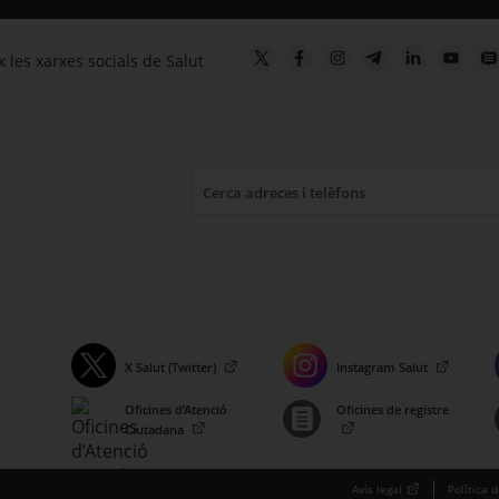
 les xarxes socials de Salut
X Salut (Twitter)
Instagram Salut
. Obre en una nova finestra.
. Obre en una nova finestr
Oficines d’Atenció
Oficines de registre
. Obre en una nova finestra.
. Obre en una nova finestr
Ciutadana
Avís legal
Política 