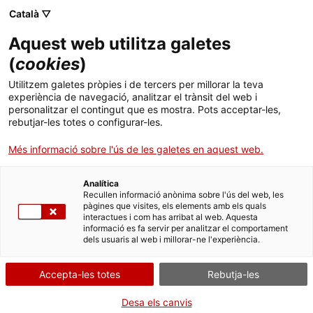
Menú
Cerc
. Obre en una nova finestra.
Català ▽
Aquest web utilitza galetes
Canal Salut
Inici
(
cookies
)
Pastís d'escalivada i patata
Salut A-Z
Cercador
Utilitzem galetes pròpies i de tercers per millorar la teva
experiència de navegació, analitzar el trànsit del web i
personalitzar el contingut que es mostra. Pots acceptar-les,
Vida saludable
rebutjar-les totes o configurar-les.
Ingredients (per a 4 persones)
Sistema de salut
Més informació sobre l'ús de les galetes en aquest web.
2 pebrots vermells, 2 albergínies, 2 cebes
8 ous
Professionals
. Obre en una nova finestra.
. Obre en una nova fi
La Meva Salut
Programació de visites al CAP
Analítica
500 g de patates
Recullen informació anònima sobre l'ús del web, les
pàgines que visites, els elements amb els quals
1 llauna petita d'anxoves
Actualitat
Què cal fer si...
La baixa mèdica
interactues i com has arribat al web. Aquesta
½ got de llet
informació es fa servir per analitzar el comportament
dels usuaris al web i millorar-ne l'experiència.
Oli d'oliva verge i sal iodada
Contacte
Accepta-les totes
Rebutja-les
Idioma:
ca
Elaboració
Bulliu les patates senceres, amb pell, en aigua abundant i,
Desa els canvis
si es vol, una mica de sal.