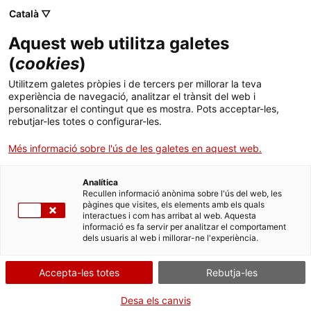
Menú
Cerc
. Obre en una nova finestra.
Català ▽
Aquest web utilitza galetes
Canal Salut
Inici
(
cookies
)
Orada al forn amb patates, moniato i ceba
Salut A-Z
Cercador
Utilitzem galetes pròpies i de tercers per millorar la teva
llescats
experiència de navegació, analitzar el trànsit del web i
personalitzar el contingut que es mostra. Pots acceptar-les,
Vida saludable
rebutjar-les totes o configurar-les.
Sistema de salut
Més informació sobre l'ús de les galetes en aquest web.
Ingredients per a 4 persones
2 orades (aproximadament 1 kg)
Professionals
. Obre en una nova finestra.
. Obre en una nova fi
La Meva Salut
Programació de visites al CAP
Analítica
2 patates grans
Recullen informació anònima sobre l'ús del web, les
pàgines que visites, els elements amb els quals
Actualitat
1-2 moniatos
Què cal fer si...
La baixa mèdica
interactues i com has arribat al web. Aquesta
1-2 cebes mitjanes
informació es fa servir per analitzar el comportament
dels usuaris al web i millorar-ne l'experiència.
Contacte
1 llimona
1/2 got de vi blanc (150 ml)
Accepta-les totes
Rebutja-les
Idioma:
ca
1 bon raig d’oli d’oliva verge
Sal iodada, pebre blanc i fonoll
Desa els canvis