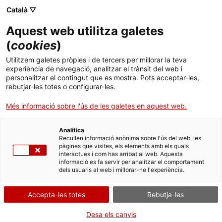
Menú
Cerc
. Obre en una nova finestra.
Català ▽
Aquest web utilitza galetes
Canal Salut
Inici
(
cookies
)
Amanida de raves i cogombre
Salut A-Z
Cercador
Utilitzem galetes pròpies i de tercers per millorar la teva
experiència de navegació, analitzar el trànsit del web i
personalitzar el contingut que es mostra. Pots acceptar-les,
Vida saludable
rebutjar-les totes o configurar-les.
Ingredients per a 4 persones
Sistema de salut
Més informació sobre l'ús de les galetes en aquest web.
10 - 15 raves frescos
1 cogombre
Professionals
. Obre en una nova finestra.
. Obre en una nova fi
La Meva Salut
Programació de visites al CAP
Analítica
1 ceba morada a rodanxes
Recullen informació anònima sobre l'ús del web, les
pàgines que visites, els elements amb els quals
4 cullerades d'oli d'oliva verge
Actualitat
Què cal fer si...
La baixa mèdica
interactues i com has arribat al web. Aquesta
1 cullerada de vinagre de poma
informació es fa servir per analitzar el comportament
dels usuaris al web i millorar-ne l'experiència.
Contacte
2 cullerades de suc de llimona
1/4 culleradeta d’orenga seca
Accepta-les totes
Rebutja-les
Sal iodada i pebre negre
Idioma:
ca
Desa els canvis