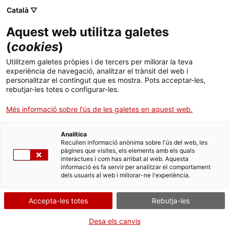
Menú
Cerc
. Obre en una nova finestra.
Català ▽
Aquest web utilitza galetes
Canal Salut
Inici
(
cookies
)
Amanida de mongetes tendres amb
Salut A-Z
Cercador
Utilitzem galetes pròpies i de tercers per millorar la teva
tomàquet al perfum d'all
experiència de navegació, analitzar el trànsit del web i
personalitzar el contingut que es mostra. Pots acceptar-les,
Vida saludable
rebutjar-les totes o configurar-les.
Sistema de salut
Més informació sobre l'ús de les galetes en aquest web.
Ingredients per a 4 persones
800 g de mongetes tendres
Professionals
. Obre en una nova finestra.
. Obre en una nova fi
La Meva Salut
Programació de visites al CAP
Analítica
4 tomàquets carnosos i ben madurs
Recullen informació anònima sobre l'ús del web, les
pàgines que visites, els elements amb els quals
Actualitat
oli d'oliva verge
Què cal fer si...
La baixa mèdica
interactues i com has arribat al web. Aquesta
2 grans d'all
informació es fa servir per analitzar el comportament
dels usuaris al web i millorar-ne l'experiència.
Contacte
pebre i sal iodada
Accepta-les totes
Rebutja-les
Elaboració
Idioma:
ca
Coeu les mongetes tendres (senceres i sense les puntes),
Desa els canvis
preferiblement al vapor, intentant que quedin cruixents.