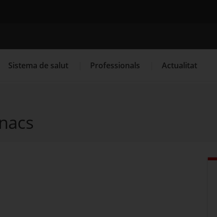
Cercador
Sistema de salut
Professionals
Actualitat
inacs
. Obre en una nova finestra.
. Obre en una nova finestra.
Programació de visites al CAP
Què cal fer si...
La