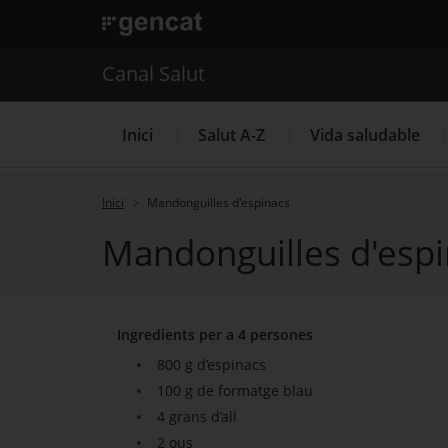
. Obre en una nova finestra.
. Obre en una nova finestra.
|
Canal Salut
Canal Salut
Inici
Salut A-Z
Vida saludable
Inici
Mandonguilles d'espinacs
Mandonguilles d'esp
La Meva Salut
Ingredients per a 4 persones
800 g d’espinacs
100 g de formatge blau
4 grans d’all
2 ous