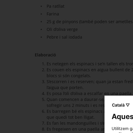
Pa ratllat
Farina
25 g de pinyons (també poden ser ametlles
Oli d’oliva verge
Pebre i sal iodada
Elaboració
Es netegen els espinacs i se’n tallen els tro
Es couen els espinacs en aigua bullent de 2 
blocs si són congelats.
S’escorren i es reserven; quan ja estan fre
l’aigua que porten.
Es posa l’oli d’oliva a escalfar en una paella 
Quan comencen a daurar-se, s’hi afegeixen el
Català ▽
sofregir uns 2 minuts i es reserva fins que 
Es barregen bé els espinacs amb els ous batut
Aquest
que quedi tot ben lligat.
Es fan les mandonguilles i s’enfarinen.
Utilitzem g
Es fregeixen en una paella amb oli abundan