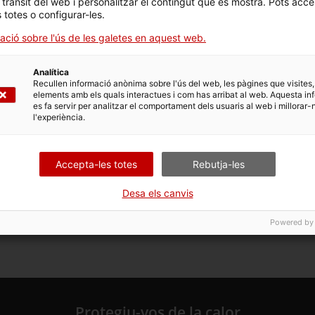
l trànsit del web i personalitzar el contingut que es mostra. Pots acce
a perquè deixin anar l’oli sobrant.
s totes o configurar-les.
ació sobre l'ús de les galetes en aquest web.
Analítica
Recullen informació anònima sobre l'ús del web, les pàgines que visites,
elements amb els quals interactues i com has arribat al web. Aquesta in
es fa servir per analitzar el comportament dels usuaris al web i millorar-
l'experiència.
ma de presentació, una alternativa d’un plat tan típic com
redients, a banda dels espinacs, hi ha els ous i el formatge,
plat. És recomanable completar el plat amb un primer o una
Accepta-les totes
Rebutja-les
xí com hidrats de carboni (pasta, patata, arròs, mill, etc.).
Desa els canvis
Powered by
Protegiu-vos de la calor