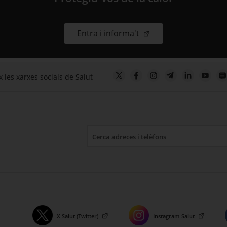
. Obre en una nova fin
Entra i informa't
 les xarxes socials de Salut
X Salut (Twitter)
Instagram Salut
. Obre en una nova finestra.
. Obre en una nova finestr