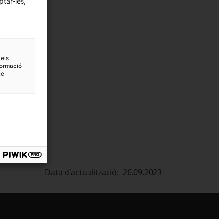
ptar-les,
 els
formació
ne
Data d'actualització: 26.09.2023