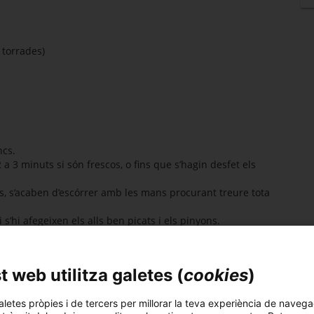
 torrades)
ncs.
a 3 minuts si són frescos, o fins que s’hagin desfet els
ds, s’acaben d’escórrer amb les mans procurant treure tota
i s’hi afegeixen els alls ben picats i els pinyons.
s espinacs, el pebre i, si es vol, una mica de sal. Es deixa
es refreda.
s i el formatge esmicolat i s’hi afegeix el pa ratllat fins
 web utilitza galetes (
cookies
)
aletes pròpies i de tercers per millorar la teva experiència de navega
t i calent.