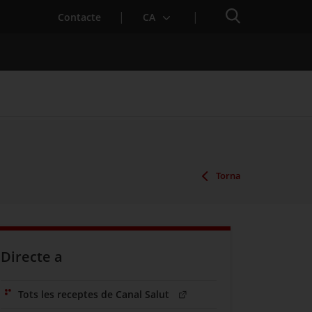
Cercador
Contacte
CA
 baixa mèdica
Torna
Directe a
(Obre en una nova finestra)
Tots les receptes de Canal Salut