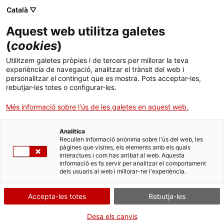
Menú
Cerc
. Obre en una nova finestra.
Català ▽
Aquest web utilitza galetes
Canal Salut
Inici
(
cookies
)
Malaltia celíaca
Salut A-Z
Cercador
Utilitzem galetes pròpies i de tercers per millorar la teva
experiència de navegació, analitzar el trànsit del web i
personalitzar el contingut que es mostra. Pots acceptar-les,
Vida saludable
Celiaquia
rebutjar-les totes o configurar-les.
Sistema de salut
Més informació sobre l'ús de les galetes en aquest web.
Professionals
. Obre en una nova finestra.
. Obre en una nova fi
La Meva Salut
Programació de visites al CAP
Analítica
Recullen informació anònima sobre l'ús del web, les
pàgines que visites, els elements amb els quals
Actualitat
Què cal fer si...
La baixa mèdica
interactues i com has arribat al web. Aquesta
informació es fa servir per analitzar el comportament
dels usuaris al web i millorar-ne l'experiència.
Contacte
Accepta-les totes
Rebutja-les
Idioma:
ca
Desa els canvis