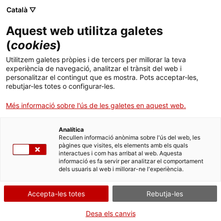
Menú
Cerc
. Obre en una nova finestra.
Català ▽
Aquest web utilitza galetes
Canal Salut
Inici
(
cookies
)
Intolerància a la lactosa
Salut A-Z
Cercador
Utilitzem galetes pròpies i de tercers per millorar la teva
experiència de navegació, analitzar el trànsit del web i
personalitzar el contingut que es mostra. Pots acceptar-les,
Vida saludable
rebutjar-les totes o configurar-les.
Sistema de salut
Més informació sobre l'ús de les galetes en aquest web.
Professionals
. Obre en una nova finestra.
. Obre en una nova fi
La Meva Salut
Programació de visites al CAP
Analítica
Recullen informació anònima sobre l'ús del web, les
pàgines que visites, els elements amb els quals
Actualitat
Què cal fer si...
La baixa mèdica
interactues i com has arribat al web. Aquesta
informació es fa servir per analitzar el comportament
dels usuaris al web i millorar-ne l'experiència.
Contacte
Accepta-les totes
Rebutja-les
Idioma:
ca
Desa els canvis