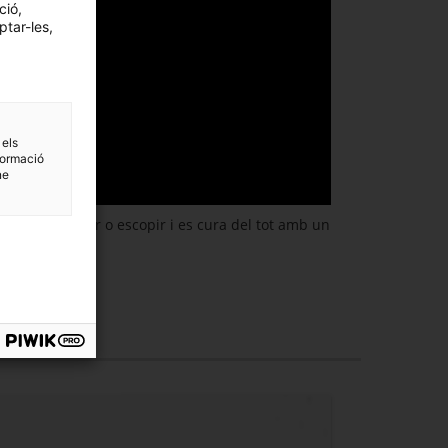
ció,
ptar-les,
 els
formació
ne
sir, esternudar o escopir i es cura del tot amb un