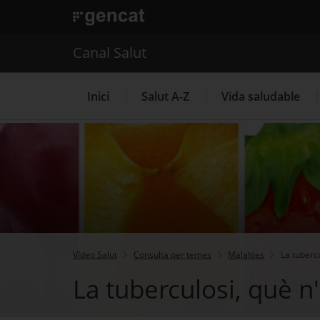
. Obre en una nova finestra.
. Obre en una nova finestra.
|
Canal Salut
Canal Salut
Inici
Salut A-Z
Vida saludable
La Meva Salut
Vídeo Salut
Consulta per temes
Malalties
La tuberc
La tuberculosi, què n