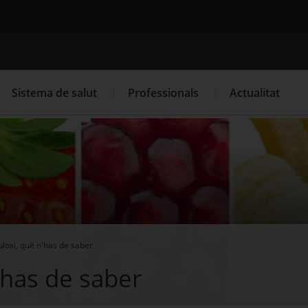
Cercador
Sistema de salut
Professionals
Actualitat
. Obre en una nova finestra.
. Obre en una nova finestra.
Programació de visites al CAP
Què cal fer si...
La
ulosi, què n'has de saber
'has de saber