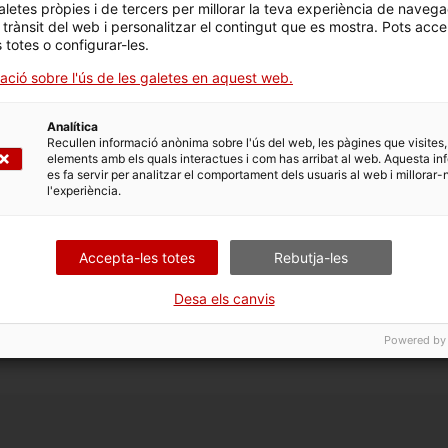
aletes pròpies i de tercers per millorar la teva experiència de navega
l trànsit del web i personalitzar el contingut que es mostra. Pots acce
s totes o configurar-les.
ació sobre l'ús de les galetes en aquest web.
Analítica
Recullen informació anònima sobre l'ús del web, les pàgines que visites,
elements amb els quals interactues i com has arribat al web. Aquesta in
es fa servir per analitzar el comportament dels usuaris al web i millorar-
l'experiència.
microscòpiques que les persones expulsen a l'exterior en parlar, tos
Accepta-les totes
Rebutja-les
Desa els canvis
Powered by
a nova finestra.