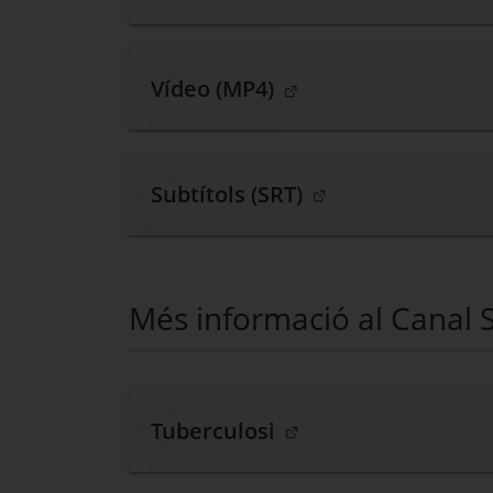
. Obre en una nova fine
Vídeo (MP4)
. Obre en una nova f
Subtítols (SRT)
Més informació al Canal 
. Obre en una nova fine
Tuberculosi