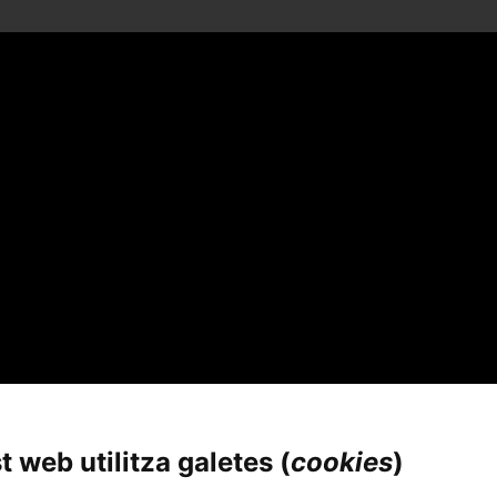
 web utilitza galetes (
cookies
)