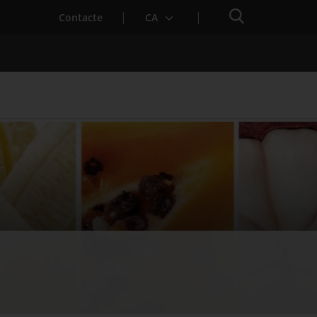
Cercador
Contacte
CA
 baixa mèdica