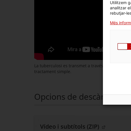
Utilitzem g
analitzar e
rebutjar-le
Més inform
La tuberculosi es transmet a través de les gotes 
tractament simple.
Opcions de descàrrega
. Obre en un
Vídeo i subtítols (ZIP)