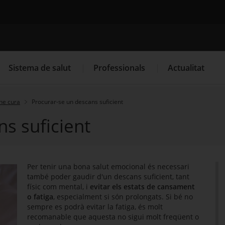
Cercador
Sistema de salut
Professionals
Actualitat
-ne cura
Procurar-se un descans suficient
s suficient
. Obre en una nova finestra.
. Obre en una nova finestra.
Programació de visites al CAP
Què cal fer si...
La
Per tenir una bona salut emocional és necessari
també poder gaudir d'un descans suficient, tant
físic com mental, i
evitar els estats de cansament
o fatiga
, especialment si són prolongats. Si bé no
sempre es podrà evitar la fatiga, és molt
recomanable que aquesta no sigui molt freqüent o