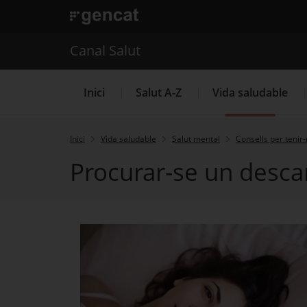
. Obre en una nova finestra.
. Obre en una nova finestra.
|
Canal Salut
Canal Salut
Inici
Salut A-Z
Vida saludable
Inici
Vida saludable
Salut mental
Consells per tenir
Procurar-se un descan
La Meva Salut