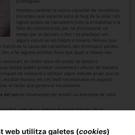
prolongada.
Intenteu conèixer la vostra capacitat de resistència
(recordeu que aquesta varia al llarg de la vida) i els
signes propis de cansament (com la irritabilitat o la
falta de concentració), per tal d'incorporar un
temps per al descans o fins i tot plantejar-vos
alguns canvis en els hàbits o horaris. Penseu que
n funció de la causa del cansament, des d'introduir petites
fins a fer alguna activitat física que ajudi a relaxar-vos.
i necessari, en molts casos els estats de tensió o
 causa, també poden produir cansament i afectar de manera
cniques de relaxació o utilitzar algun mètode propi que us
ar, escoltar musica, etc.) és molt recomanable en aquests
ble, el factor que genera el nerviosisme.
e del son
és fonamental per assolir un bon estat de salut
eficis, com ara la millora de l'estat d'ànim i de la
i de memòria.
risc de patir trastorns mentals, com ara depressió i
es.
 web utilitza galetes (
cookies
)