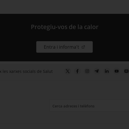
Protegiu-vos de la calor
. Obre en una nova fin
Entra i informa't
 les xarxes socials de Salut