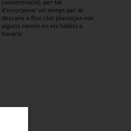
concentració), per tal
d'incorporar un temps per al
descans o fins i tot plantejar-vos
alguns canvis en els hàbits o
horaris