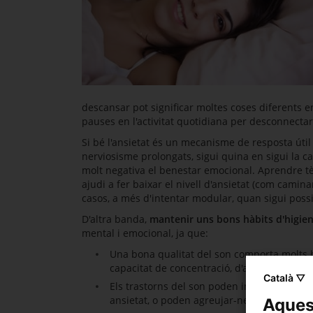
descansar pot significar moltes coses diferents e
pauses en l'activitat quotidiana per desconnectar, 
Si bé l'ansietat és un mecanisme de resposta útil 
nerviosisme prolongats, sigui quina en sigui la
molt negativa el benestar emocional. Aprendre tè
ajudi a fer baixar el nivell d'ansietat (com camin
casos, a més d'intentar modular, quan sigui possi
D'altra banda,
mantenir uns bons hàbits d'higien
mental i emocional, ja que:
Una bona qualitat del son comporta molts ben
capacitat de concentració, d'aprenentatge 
Català ▽
Els trastorns del son poden incrementar el 
ansietat, o poden agreujar-ne els símptom
Aquest