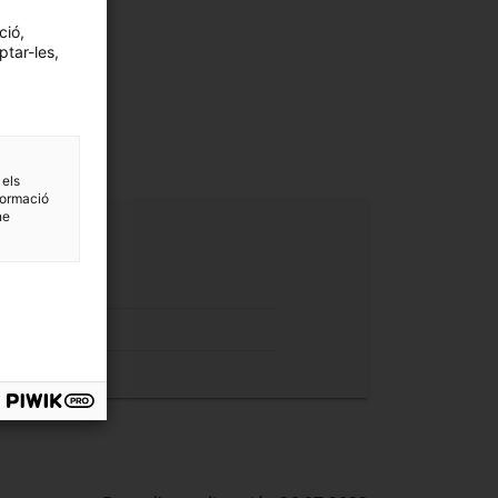
ció,
ptar-les,
 els
formació
ne