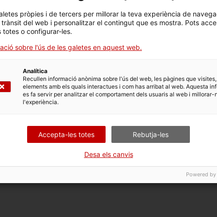
es hores i aquestes varien en funció de l'edat, l'estació de
aletes pròpies i de tercers per millorar la teva experiència de navega
mitjana de descans nocturn necessari és propera a les set o
l trànsit del web i personalitzar el contingut que es mostra. Pots acce
s totes o configurar-les.
ngat o més intens del que és esperat pel vostre nivell
ació sobre l'ús de les galetes en aquest web.
 amb el metge o metgessa de capçalera. També heu de
e molt intens o que no millora en un temps.
Analítica
Recullen informació anònima sobre l'ús del web, les pàgines que visites,
elements amb els quals interactues i com has arribat al web. Aquesta in
es fa servir per analitzar el comportament dels usuaris al web i millorar-
l'experiència.
Accepta-les totes
Rebutja-les
Ansietat
Desa els canvis
Powered by