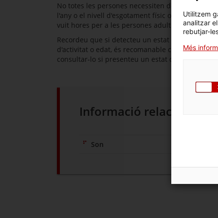
No totes les persones necessiten dormir les mateix
Utilitzem g
l'any o el nivell d'esgotament físic o mental. La 
analitzar e
vuit hores per a les persones adultes.
rebutjar-le
Recordeu que si detecteu un estat de fatiga prolo
Més inform
d'activitat o edat, és recomanable consultar-ho
consultar-lo si presenteu un estat de nerviosism
Informació relacionada
Son