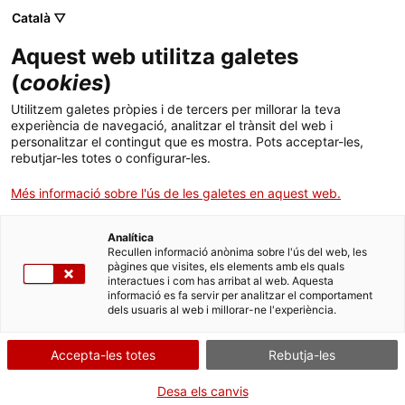
Menú
Cerc
. Obre en una nova finestra.
Català ▽
Aquest web utilitza galetes
Canal Salut
Inici
(
cookies
)
Falses creences relacionades amb
Salut A-Z
Cercador
Utilitzem galetes pròpies i de tercers per millorar la teva
l’alimentació, el pes i la figura
experiència de navegació, analitzar el trànsit del web i
personalitzar el contingut que es mostra. Pots acceptar-les,
Vida saludable
rebutjar-les totes o configurar-les.
Sistema de salut
Més informació sobre l'ús de les galetes en aquest web.
Professionals
. Obre en una nova finestra.
. Obre en una nova fi
La Meva Salut
Programació de visites al CAP
Analítica
Recullen informació anònima sobre l'ús del web, les
pàgines que visites, els elements amb els quals
Actualitat
Què cal fer si...
La baixa mèdica
interactues i com has arribat al web. Aquesta
informació es fa servir per analitzar el comportament
dels usuaris al web i millorar-ne l'experiència.
Contacte
Accepta-les totes
Rebutja-les
Idioma:
ca
"Els aliments light i integrals aprimen"
Desa els canvis