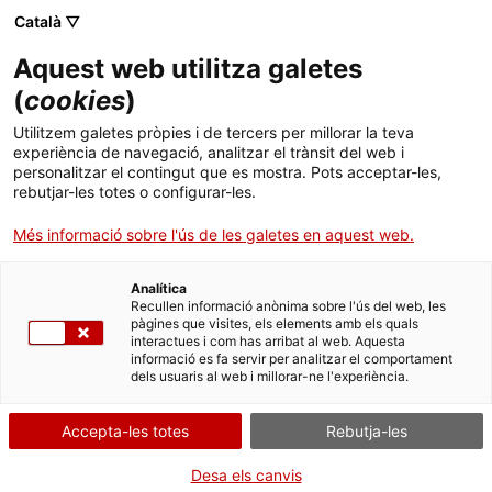
Menú
Cerc
. Obre en una nova finestra.
Català ▽
Aquest web utilitza galetes
Canal Salut
Inici
(
cookies
)
Tètanus
Salut A-Z
Cercador
Utilitzem galetes pròpies i de tercers per millorar la teva
experiència de navegació, analitzar el trànsit del web i
personalitzar el contingut que es mostra. Pots acceptar-les,
Vida saludable
rebutjar-les totes o configurar-les.
Sistema de salut
Més informació sobre l'ús de les galetes en aquest web.
Professionals
. Obre en una nova finestra.
. Obre en una nova fi
La Meva Salut
Programació de visites al CAP
Analítica
Recullen informació anònima sobre l'ús del web, les
pàgines que visites, els elements amb els quals
Actualitat
Què cal fer si...
La baixa mèdica
interactues i com has arribat al web. Aquesta
informació es fa servir per analitzar el comportament
dels usuaris al web i millorar-ne l'experiència.
Contacte
Accepta-les totes
Rebutja-les
Idioma:
ca
Desa els canvis