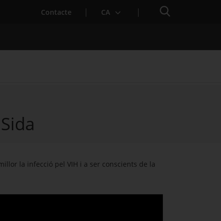
Cercador
Contacte
CA
 Sida
 baixa mèdica
llor la infecció pel VIH i a ser conscients de la