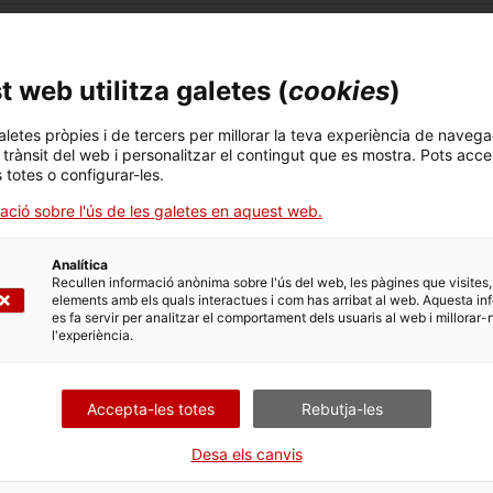
 web utilitza galetes (
cookies
)
aletes pròpies i de tercers per millorar la teva experiència de navega
l trànsit del web i personalitzar el contingut que es mostra. Pots acce
(Obre en una nova finestra)
..: per saber-ne més i prevenir millor
s totes o configurar-les.
ons de transmissió sexual, la tipologia, el risc de transmissió, els símptomes, 
ació sobre l'ús de les galetes en aquest web.
Analítica
(Obre en una nova finestra)
sexual es poden evitar
Recullen informació anònima sobre l'ús del web, les pàgines que visites,
elements amb els quals interactues i com has arribat al web. Aquesta in
ant fer servir preservatius per reduir la transmissió de la infecció pel vir
es fa servir per analitzar el comportament dels usuaris al web i millorar-
cció genital per clamídies, l'hepatitis B, l'herpes genital o la sífilis.
l'experiència.
(Obre en una nova finestra)
eguntes i respostes
sició al VIH (PPE), en quins casos està indicada i on cal adreçar-se per sol·lic
Accepta-les totes
Rebutja-les
Desa els canvis
relacions sexuals de manera segura i higiènica.