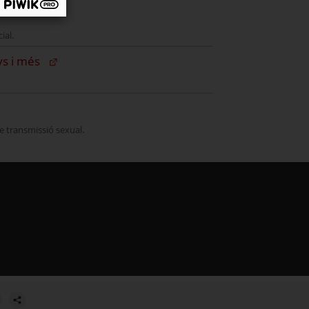
ial.
(Obre en una nova finestra)
ys i més
de transmissió sexual.
estra.