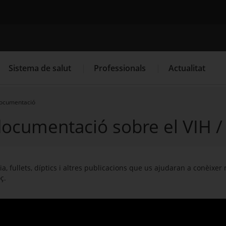
Cercador
Sistema de salut
Professionals
Actualitat
 documentació
 documentació sobre el VIH /
. Obre en una nova finestra.
. Obre en una nova finestra.
Programació de visites al CAP
Què cal fer si...
La
 fullets, díptics i altres publicacions que us ajudaran a conèixer mi
oç.