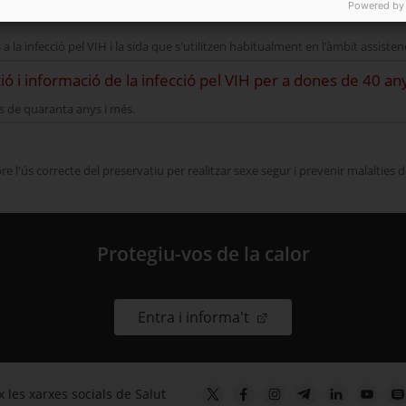
Powered by
ra)
a la infecció pel VIH i la sida que s'utilitzen habitualment en l'àmbit assistenc
ó i informació de la infecció pel VIH per a dones de 40 an
es de quaranta anys i més.
bre l'ús correcte del preservatiu per realitzar sexe segur i prevenir malalties 
Protegiu-vos de la calor
. Obre en una nova fin
Entra i informa't
 les xarxes socials de Salut