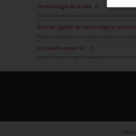
(Obre en una nova finest
Terminologia de la sida
Diccionari en línia que recull més de 400 termes relatius 
Estimar i gaudir de forma segura: prevenci
Prevenció i informació de la infecció pel VIH per a don
(Obre en una nova finestra)
Jo treballo sense risc
Tríptic informatiu dirigit als treballadors/es del sexe so
Segueix