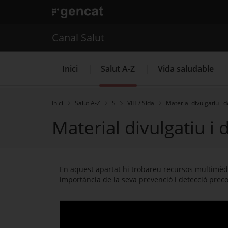
. Obre en una nova finestra.
. Obre en una nova finestra.
|
Canal Salut
Canal Salut
Inici
Salut A-Z
Vida saludable
Inici
Salut A-Z
S
VIH / Sida
Material divulgatiu i
Material divulgatiu i
La Meva Salut
En aquest apartat hi trobareu recursos multimèdia,
importància de la seva prevenció i detecció prec