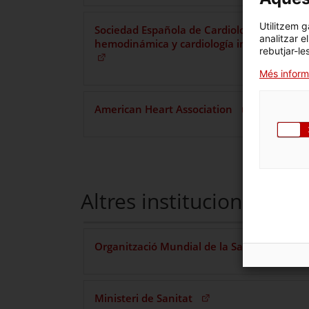
Utilitzem g
Sociedad Española de Cardiología. Sección 
analitzar e
hemodinámica y cardiología intervencionis
rebutjar-le
(Obre en una nova finestra)
Més inform
(Obre en una nova fin
American Heart Association
Altres institucions
(Obr
Organització Mundial de la Salut (OMS)
(Obre en una nova finestra)
Ministeri de Sanitat