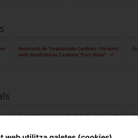
s
les
Associació de Trasplantats Cardíacs i Pacients
Fu
ra)
(Obre en una nova f
amb Insuficiència Cardíaca “Cors Nous”
als
nova finestra)
Societat Catalana de Cardiologia - Recupera’t.
So
Programa de Rehabilitació Cardíaca
(Obre en una nova finestra)
Domiciliària
 web utilitza galetes (
cookies
)