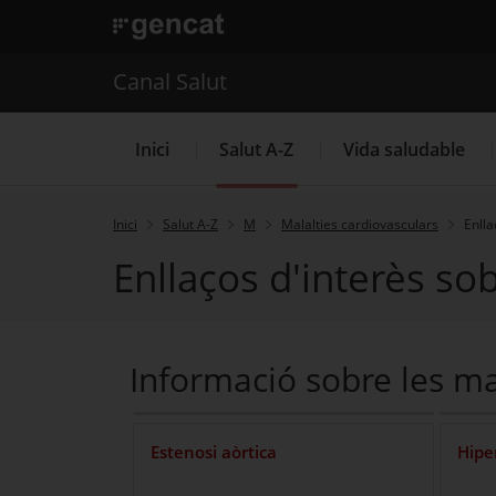
. Obre en una nova finestra.
. Obre en una nova finestra.
|
Canal Salut
Canal Salut
Inici
Salut A-Z
Vida saludable
Inici
Salut A-Z
M
Malalties cardiovasculars
Enlla
Enllaços d'interès so
La Meva Salut
Informació sobre les ma
Estenosi aòrtica
Hipe