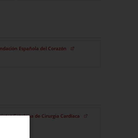
(Obre en una nova finestra)
ndación Española del Corazón
inestra)
(Obre en una nova finestra)
cietat Catalana de Cirurgia Cardíaca