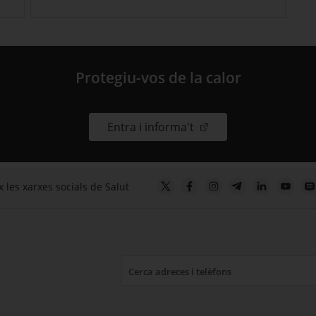
Protegiu-vos de la calor
. Obre en una nova fin
Entra i informa't
 les xarxes socials de Salut