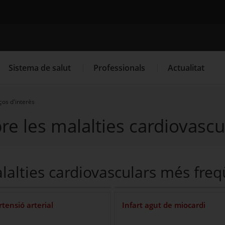
Cercador
Sistema de salut
Professionals
Actualitat
ços d'interès
bre les malalties cardiovascu
. Obre en una nova finestra.
. Obre en una nova finestra.
Programació de visites al CAP
Què cal fer si...
La
lalties cardiovasculars més freq
rtensió arterial
Infart agut de miocardi