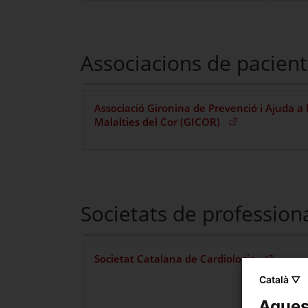
Associacions de pacient
Associació Gironina de Prevenció i Ajuda a 
(Obre en una nova finest
Malalties del Cor (GICOR)
Societats de profession
(Obre en una 
Societat Catalana de Cardiologia
Català ▽
Aquest