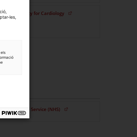
ció,
(Obre en una nova finestra)
ropean Society for Cardiology
ptar-les,
 els
formació
ne
(Obre en una nova finestra)
tional Health Service (NHS)