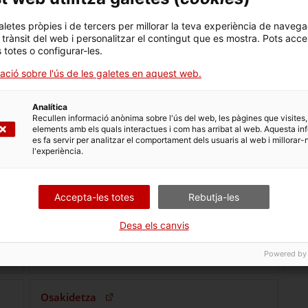
aletes pròpies i de tercers per millorar la teva experiència de navega
de
Asociación Española de Enfermería en
Eu
l trànsit del web i personalitzar el contingut que es mostra. Pots acce
(Obre en una nova finestra)
ta
Cardiología (AEEC)
s totes o configurar-les.
ació sobre l'ús de les galetes en aquest web.
estra)
Analítica
Recullen informació anònima sobre l'ús del web, les pàgines que visites,
elements amb els quals interactues i com has arribat al web. Aquesta in
es fa servir per analitzar el comportament dels usuaris al web i millorar-
l'experiència.
Accepta-les totes
Rebutja-les
Desa els canvis
e en una nova finestra)
(Obre en una nova finestra)
World Heart Federation
Na
Powered by
(Obre en una nova finestra)
Osakidetza