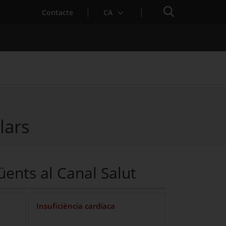
Cercador
Contacte
CA
lars
 baixa mèdica
üents al Canal Salut
Insuficiència cardíaca